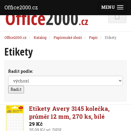
Office2000.cz
MENU
(ZOBRAZI
Office2000.cz
Katalog
Papírenské zboží
Papír
Etikety
Etikety
Řadit podle:
Etikety Avery 3145 kolečka,
průměr 12 mm, 270 ks, bílé
29 Kč
35,09 Kč vč. DPH