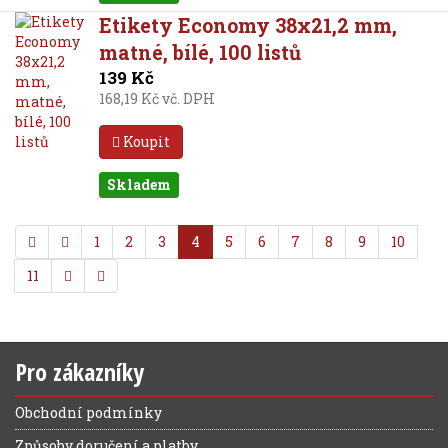
Etikety Economy 38x21,2 mm,
matné, bílé, 100 listů
139 Kč
168,19 Kč vč. DPH
Koupit
Skladem
1
2
3
4
5
6
7
8
9
10
11
Pro zákazníky
Obchodní podmínky
Způsoby doručení a platby