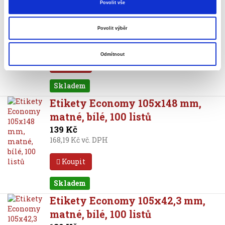
Etikety Avery L7876-20, vysoká
Povolit vše
lepivost, 105x148 mm, 20 l.
Povolit výběr
249 Kč
301,29 Kč vč. DPH
Odmítnout
Koupit
Skladem
Etikety Economy 105x148 mm,
matné, bílé, 100 listů
139 Kč
168,19 Kč vč. DPH
Koupit
Skladem
Etikety Economy 105x42,3 mm,
matné, bílé, 100 listů