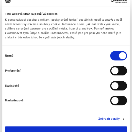
Skladem
Tato webová stránka používá cookies
Etikety Avery 3178 kolečka,
K personalizaci obsahu a reklam, poskytování funkcí sociálních médií a analýze naší
návštěvnosti využíváme soubory cookie.
Informace o tom, jak náš web využíváme,
průměr 8 mm, 416 ks, oranž. neon
sdílíme se svými partnery pro sociální média, inzerci a analýzy.
Partneři mohou
zkombinovat tyto údaje s dalšími informacemi, které jste jim poskytli nebo které jste
28 Kč
získali v důsledku toho, že využíváte jejich služby.
33,88 Kč vč. DPH
Výběr
Koupit
Nutné
souhlasu
Skladem
Preferenční
Etikety Avery 3179 kolečka,
průměr 8 mm, 416 ks, zelené neon
Statistické
27 Kč
32,67 Kč vč. DPH
Marketingové
Koupit
Zobrazit detaily
Skladem