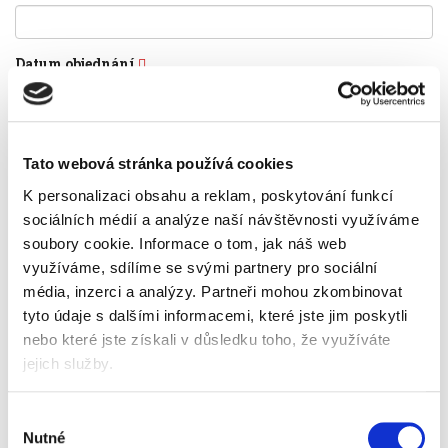
Datum objednání
Datum obdržení
Tato webová stránka používá cookies
K personalizaci obsahu a reklam, poskytování funkcí
Kontaktní údaje
sociálních médií a analýze naší návštěvnosti využíváme
soubory cookie.
Informace o tom, jak náš web
Jméno a příjmení
využíváme, sdílíme se svými partnery pro sociální
média, inzerci a analýzy.
Partneři mohou zkombinovat
tyto údaje s dalšími informacemi, které jste jim poskytli
E-mail
nebo které jste získali v důsledku toho, že využíváte
jejich služby.
Telefon
Výběr
Nutné
souhlasu