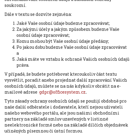
soukromí.
Dále v textu se dozvíte zejména:
Jaké Vaše osobní údaje budeme zpracovávat;
Za jakými účely a jakým způsobem budeme Vaše
osobní údaje zpracovávat;
Komu mohou být Vaše osobní údaje předány;
Po jakou dobu budeme Vaše osobní údaje zpracovávat
a
Jaká máte ve vztahu k ochraně Vašich osobních údajů
práva.
V případě, že budete potřebovat kteroukoliv část textu
vysvětlit, poradit anebo projednat další zpracování Vašich
osobních údajů, můžete se na nás kdykoliv obrátit na e-
mailové adrese
gdpr@officesystem.cz
.
Tyto zásady ochrany osobních údajů se použijí obdobně pro
naše další odběratele i dodavatele, kteří nejsou uživateli
našeho webového portálu, ale jsou našimi obchodními
partnery na základě smluv uzavřených v listinné
neelektronické formě nebo na základě dílčích objednávek
učiněných písemnou či ústní formou.