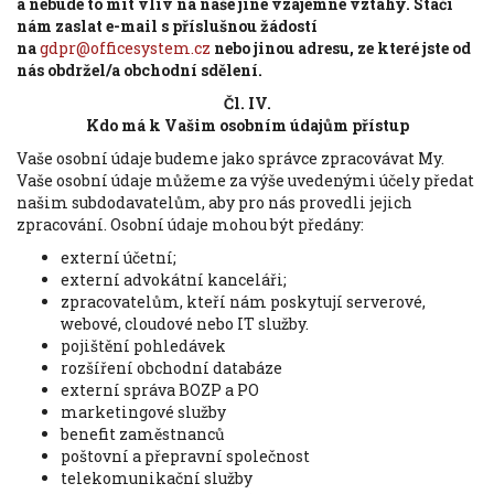
a nebude to mít vliv na naše jiné vzájemné vztahy. Stačí
nám zaslat e-mail s příslušnou žádostí
na
gdpr@officesystem.cz
nebo jinou adresu, ze které jste od
nás obdržel/a obchodní sdělení.
Čl. IV.
Kdo má k Vašim osobním údajům přístup
Vaše osobní údaje budeme jako správce zpracovávat My.
Vaše osobní údaje můžeme za výše uvedenými účely předat
našim subdodavatelům, aby pro nás provedli jejich
zpracování. Osobní údaje mohou být předány:
externí účetní;
externí advokátní kanceláři;
zpracovatelům, kteří nám poskytují serverové,
webové, cloudové nebo IT služby.
pojištění pohledávek
rozšíření obchodní databáze
externí správa BOZP a PO
marketingové služby
benefit zaměstnanců
poštovní a přepravní společnost
telekomunikační služby