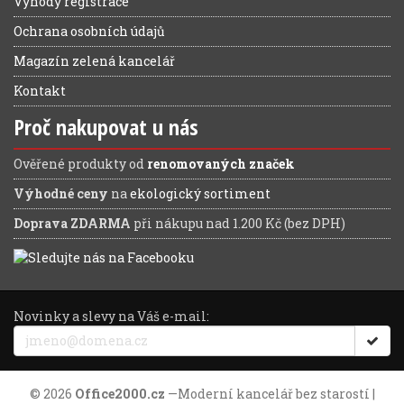
Výhody registrace
Ochrana osobních údajů
Magazín zelená kancelář
Kontakt
Proč nakupovat u nás
Ověřené produkty od
renomovaných značek
Výhodné ceny
na
ekologický sortiment
Doprava ZDARMA
při nákupu nad 1.200 Kč (bez DPH)
Novinky a slevy na Váš e-mail:
© 2026
Office2000.cz
—
Moderní kancelář bez starostí
|