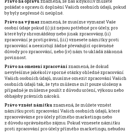
Právo na opravu
znamená, že nás kdykoliv můžete
požádat o opravu či doplnění Vašich osobních údajů, pokud
by byly nepřesné či neúplné.
Právo na výmaz
znamená, že musíme vymazat Vaše
osobní údaje pokud (i) již nejsou potřebné pro účely, pro
které byly shromážděny nebo jinak zpracovány, (ii)
zpracování je protiprávní, (iii) vznesete námitky proti
zpracování a neexistují žádné převažující oprávněné
důvody pro zpracování, nebo (iv) nám to ukládá zákonná
povinnost.
Právo na omezení zpracování
znamená, že dokud
nevyřešíme jakékoliv sporné otázky ohledně zpracování
Vašich osobních údajů, musíme omezit zpracování Vašich
osobních údajů tak, že tyto můžeme mít pouze uloženy a
případně je můžeme použít z důvodu určení, výkonu nebo
obhajoby právních nároků.
Právo vznést námitku
znamená, že můžete vznést
námitku proti zpracování Vašich osobních údajů, které
zpracováváme pro účely přímého marketingu nebo
z důvodu oprávněného zájmu. Pokud vznesete námitku
proti zpracování pro účely přímého marketingu, nebudou