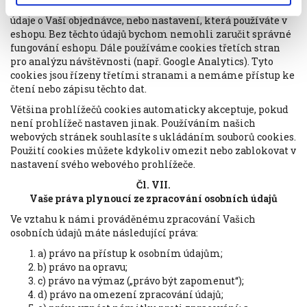
našeho eshopu. Ukládají se do nich Vaše přihlašovací údaje,
údaje o Vaší objednávce, nebo nastavení, která používáte v
eshopu. Bez těchto údajů bychom nemohli zaručit správné
fungování eshopu. Dále používáme cookies třetích stran
pro analýzu návštěvnosti (např. Google Analytics). Tyto
cookies jsou řízeny třetími stranami a nemáme přístup ke
čtení nebo zápisu těchto dat.
Většina prohlížečů cookies automaticky akceptuje, pokud
není prohlížeč nastaven jinak. Používáním našich
webových stránek souhlasíte s ukládáním souborů cookies.
Použití cookies můžete kdykoliv omezit nebo zablokovat v
nastavení svého webového prohlížeče.
Čl. VII.
Vaše práva plynoucí ze zpracování osobních údajů
Ve vztahu k námi prováděnému zpracování Vašich
osobních údajů máte následující práva:
a) právo na přístup k osobním údajům;
b) právo na opravu;
c) právo na výmaz („právo být zapomenut“);
d) právo na omezení zpracování údajů;