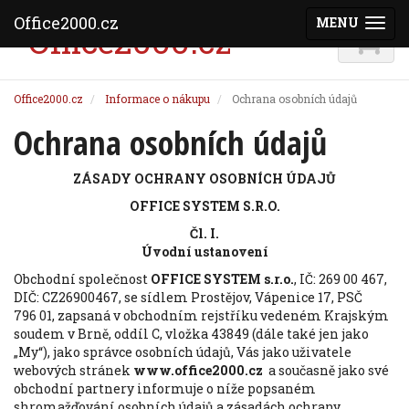
Office2000.cz
MENU
(ZOBRAZI
Office2000.cz
Informace o nákupu
Ochrana osobních údajů
Ochrana osobních údajů
ZÁSADY OCHRANY OSOBNÍCH ÚDAJŮ
OFFICE SYSTEM S.R.O.
Čl. I.
Úvodní ustanovení
Obchodní společnost
OFFICE SYSTEM s.r.o.
, IČ: 269 00 467,
DIČ: CZ26900467, se sídlem Prostějov, Vápenice 17, PSČ
796 01, zapsaná v obchodním rejstříku vedeném Krajským
soudem v Brně, oddíl C, vložka 43849 (dále také jen jako
„My“), jako správce osobních údajů, Vás jako uživatele
webových stránek
www.office2000.cz
a současně jako své
obchodní partnery informuje o níže popsaném
shromažďování osobních údajů a zásadách ochrany