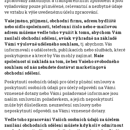
zpracovány zákonným a transparentním způsobem a jsou
vyžadovány pouze přiměřené, relevantní a nezbytné údaje
ve vztahu k výše uvedenému účelu zpracování.
Vaše jméno, příjmení, obchodní firmu, adresu bydliště
nebo sídlo společnosti, telefonní číslo nebo e-mailovou
adresu můžeme vedle toho využít k tomu, abychom Vám
zasílali obchodní sdělení, avšak výhradně na základě
Vámi výslovně uděleného souhlasu,
tj. abychom Vás
informovali o událostech, publikacích nebo službách, které
poskytujeme a které by Vás mohly zajímat.
Naše
společnost si zakládá na tom, že bez Vašeho svobodného
souhlasu od nás nebudete dostávat marketingová
obchodní sdělení.
Poskytnutí osobních údajů pro účely plnění smlouvy a
poskytnutí osobních údajů pro účely odpovědi na Vámi
vznesené dotazy nebo Vámi požadované informace jsou
naším smluvním požadavkem, a jejich neposkytnutí
může být důsledkem neuzavření smlouvy nebo
neposkytnutí odpovědi na Vámi vznesené dotazy.
Vedle toho zpracování Vašich osobních údajů za účelem
zasílání obchodních sdělení můžete kdykoliv odmítnout