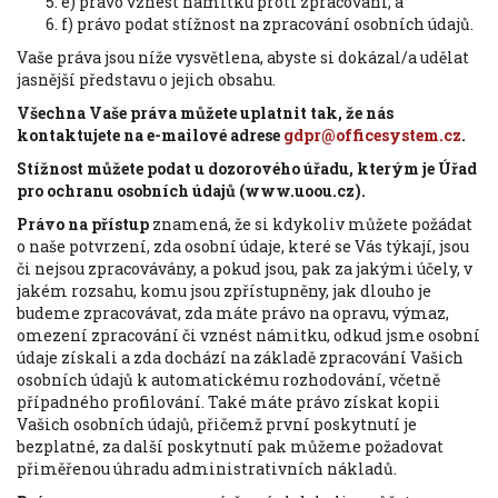
e) právo vznést námitku proti zpracování; a
f) právo podat stížnost na zpracování osobních údajů.
Vaše práva jsou níže vysvětlena, abyste si dokázal/a udělat
jasnější představu o jejich obsahu.
Všechna Vaše práva můžete uplatnit tak, že nás
kontaktujete na e-mailové adrese
gdpr@officesystem.cz
.
Stížnost můžete podat u dozorového úřadu, kterým je Úřad
pro ochranu osobních údajů
(www.uoou.cz).
Právo na přístup
znamená, že si kdykoliv můžete požádat
o naše potvrzení, zda osobní údaje, které se Vás týkají, jsou
či nejsou zpracovávány, a pokud jsou, pak za jakými účely, v
jakém rozsahu, komu jsou zpřístupněny, jak dlouho je
budeme zpracovávat, zda máte právo na opravu, výmaz,
omezení zpracování či vznést námitku, odkud jsme osobní
údaje získali a zda dochází na základě zpracování Vašich
osobních údajů k automatickému rozhodování, včetně
případného profilování. Také máte právo získat kopii
Vašich osobních údajů, přičemž první poskytnutí je
bezplatné, za další poskytnutí pak můžeme požadovat
přiměřenou úhradu administrativních nákladů.