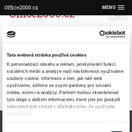
Office2000.cz
MENU
(ZOBRAZI
Office2000.cz
Magazín zelená kancelář
Office2000.cz - 8. 8. 2026
Nabízíme široký sortiment kancelářských potřeb
Tato webová stránka používá cookies
a kancelářské techniky za výborné ceny.
K personalizaci obsahu a reklam, poskytování funkcí
sociálních médií a analýze naší návštěvnosti využíváme
soubory cookie.
Informace o tom, jak náš web
Líbil se vám tento článek? Doporučte ho svým
přátelům.
využíváme, sdílíme se svými partnery pro sociální
média, inzerci a analýzy.
Partneři mohou zkombinovat
tyto údaje s dalšími informacemi, které jste jim poskytli
nebo které jste získali v důsledku toho, že využíváte
jejich služby.
Pro zákazníky
Výběr
Obchodní podmínky