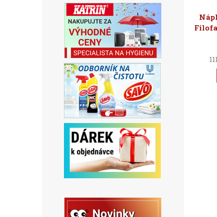
Nápl
Filof
11