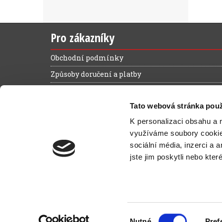
Pro zákazníky
Obchodní podmínky
Způsoby doručení a platby
Reklamační řád
Tato webová stránka použ
Výhody registrace
K personalizaci obsahu a 
Ochrana osobních údajů
využíváme soubory cooki
Magazín zelená kancelář
sociální média, inzerci a 
Kontakt
jste jim poskytli nebo kter
N
Výběr
Nutné
Pref