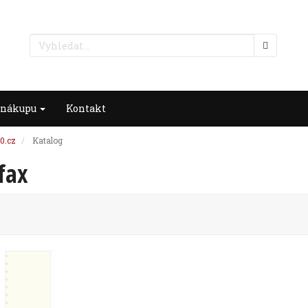
 nákupu
Kontakt
0.cz
Katalog
ofax