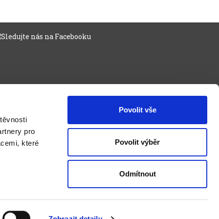
Povolit vše
těvnosti
rtnery pro
Povolit výběr
acemi, které
Odmítnout
Zobrazit detaily