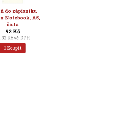
ň do zápisníku
ax Notebook, A5,
čistá
92 Kč
1,32 Kč vč. DPH
Koupit