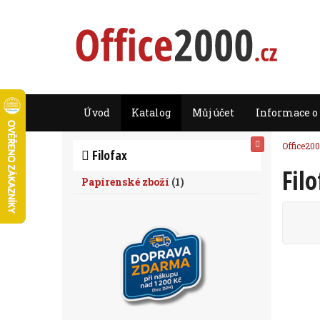
Úvod
Katalog
Můj účet
Informace o
Office200
Filofax
Fil
Papírenské zboží
(
1
)