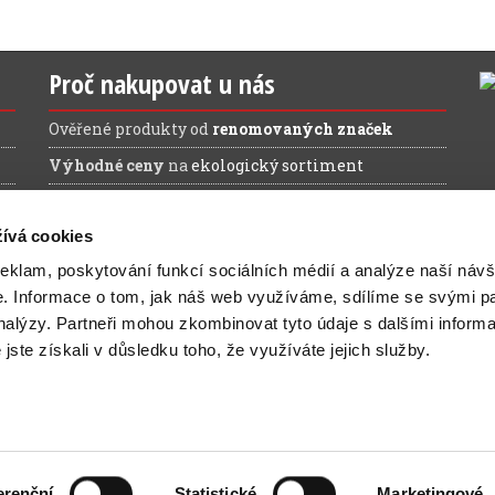
Proč nakupovat u nás
Ověřené produkty od
renomovaných značek
Výhodné ceny
na
ekologický sortiment
Doprava ZDARMA
při nákupu nad 1.200 Kč (bez
DPH)
ívá cookies
reklam, poskytování funkcí sociálních médií a analýze naší návš
e.
Informace o tom, jak náš web využíváme, sdílíme se svými pa
analýzy.
Partneři mohou zkombinovat tyto údaje s dalšími inform
é jste získali v důsledku toho, že využíváte jejich služby.
ovinky a slevy na Váš e-mail:
erenční
Statistické
Marketingové