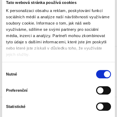
Tato webová stránka používá cookies
80 g, 500 l., 30 balíků - Akce
K personalizaci obsahu a reklam, poskytování funkcí
3 150 Kč
sociálních médií a analýze naší návštěvnosti využíváme
3 811,50 Kč vč. DPH
soubory cookie.
Informace o tom, jak náš web
Koupit
využíváme, sdílíme se svými partnery pro sociální
média, inzerci a analýzy.
Partneři mohou zkombinovat
Skladem
tyto údaje s dalšími informacemi, které jste jim poskytli
nebo které jste získali v důsledku toho, že využíváte
Papír xer. HP Copy CHP910 A4,
jejich služby.
80 g, 500 l., 120 bal. - Akce
7 260 Kč
Výběr
8 784,60 Kč vč. DPH
Nutné
souhlasu
Koupit
Preferenční
Skladem
Papír xerografický Clio A4, 80 g,
Statistické
500 listů, 120 bal. - Akce
7 668 Kč