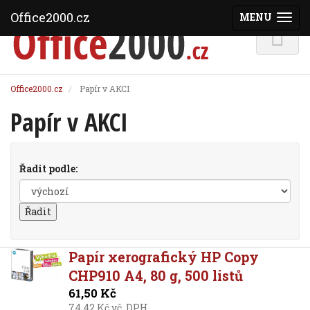
Office2000.cz
MENU
(ZOBRAZI
Office2000.cz
Papír v AKCI
Papír v AKCI
Řadit podle:
Papír xerografický HP Copy
CHP910 A4, 80 g, 500 listů
61,50 Kč
74,42 Kč vč. DPH