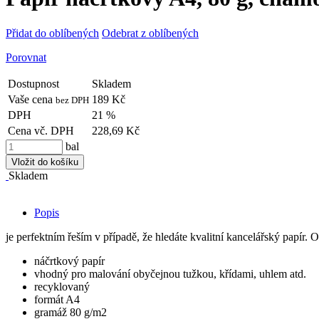
Přidat do oblíbených
Odebrat z oblíbených
Porovnat
Dostupnost
Skladem
Vaše cena
189 Kč
bez DPH
DPH
21 %
Cena vč. DPH
228,69 Kč
bal
Vložit do košíku
Skladem
Popis
je perfektním řeším v případě, že hledáte kvalitní kancelářský papír. 
náčrtkový papír
vhodný pro malování obyčejnou tužkou, křídami, uhlem atd.
recyklovaný
formát A4
gramáž 80 g/m2