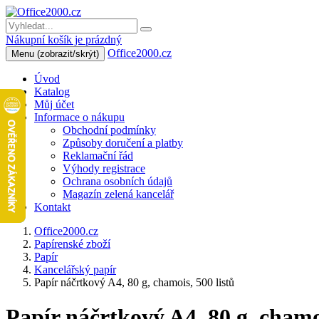
Nákupní košík je prázdný
Office2000.cz
Menu
(zobrazit/skrýt)
Úvod
Katalog
Můj účet
Informace o nákupu
Obchodní podmínky
Způsoby doručení a platby
Reklamační řád
Výhody registrace
Ochrana osobních údajů
Magazín zelená kancelář
Kontakt
Office2000.cz
Papírenské zboží
Papír
Kancelářský papír
Papír náčrtkový A4, 80 g, chamois, 500 listů
Papír náčrtkový A4, 80 g, chamoi