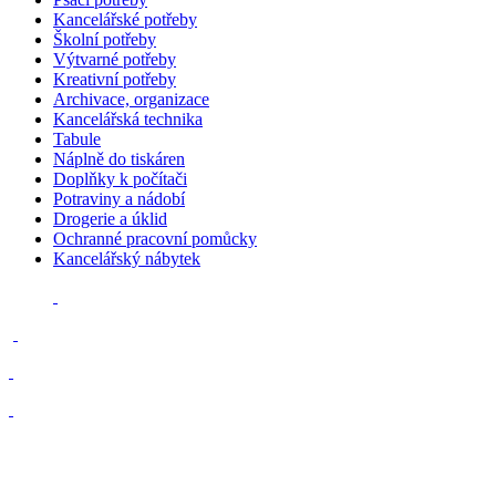
Kancelářské potřeby
Školní potřeby
Výtvarné potřeby
Kreativní potřeby
Archivace, organizace
Kancelářská technika
Tabule
Náplně do tiskáren
Doplňky k počítači
Potraviny a nádobí
Drogerie a úklid
Ochranné pracovní pomůcky
Kancelářský nábytek