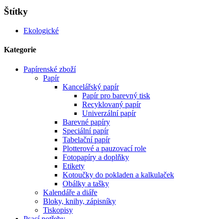
Štítky
Ekologické
Kategorie
Papírenské zboží
Papír
Kancelářský papír
Papír pro barevný tisk
Recyklovaný papír
Univerzální papír
Barevné papíry
Speciální papír
Tabelační papír
Plotterové a pauzovací role
Fotopapíry a doplňky
Etikety
Kotoučky do pokladen a kalkulaček
Obálky a tašky
Kalendáře a diáře
Bloky, knihy, zápisníky
Tiskopisy
Psací potřeby