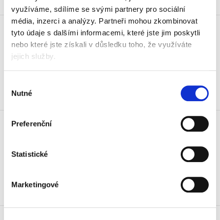
Skladem
využíváme, sdílíme se svými partnery pro sociální
Tužka grafitová 1380 č.2 (HB)
média, inzerci a analýzy.
Partneři mohou zkombinovat
s gumou, mix
tyto údaje s dalšími informacemi, které jste jim poskytli
nebo které jste získali v důsledku toho, že využíváte
6,50 Kč
jejich služby.
7,87 Kč vč. DPH
Koupit
Výběr
Nutné
souhlasu
Skladem
Barva razítková 142501, černá
Preferenční
50 ml
36 Kč
43,56 Kč vč. DPH
Statistické
Koupit
Marketingové
Skladem
Barva temperová Koh-i-noor,