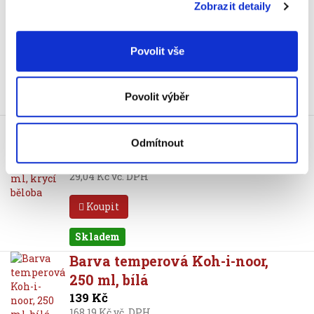
10 ml, 10 barev
Zobrazit detaily
115 Kč
139,15 Kč vč. DPH
Povolit vše
Koupit
Povolit výběr
Skladem
Barva temperová Koh-i-noor,
16 ml, krycí běloba
Odmítnout
24 Kč
29,04 Kč vč. DPH
Koupit
Skladem
Barva temperová Koh-i-noor,
250 ml, bílá
139 Kč
168,19 Kč vč. DPH