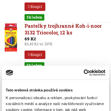
Koupit
Skladem
Pastelky trojhranné Koh-i-noor
3132 Triocolor, 12 ks
69 Kč
83,49 Kč vč. DPH
Koupit
Skladem
Pastelky trojhranné Koh-i-noor
3142 Triocolor, 12 ks
88 Kč
Tato webová stránka používá cookies
106,48 Kč vč. DPH
K personalizaci obsahu a reklam, poskytování funkcí
Koupit
sociálních médií a analýze naší návštěvnosti využíváme
soubory cookie.
Informace o tom, jak náš web