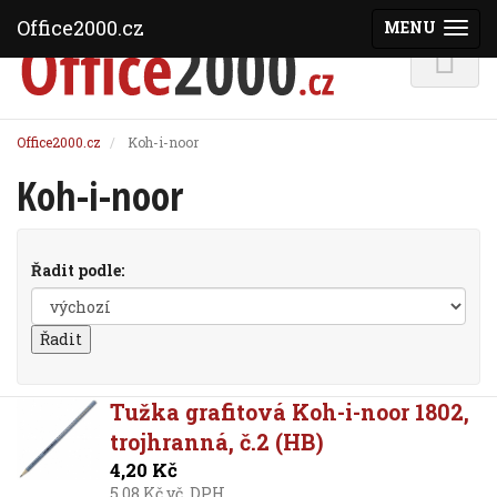
Office2000.cz
MENU
(ZOBRAZI
Office2000.cz
Koh-i-noor
Koh-i-noor
Řadit podle:
Tužka grafitová Koh-i-noor 1802,
trojhranná, č.2 (HB)
4,20 Kč
5,08 Kč vč. DPH