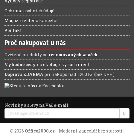
Výhody registrace
Ochrana osobních údajů
Magazín zelená kancelář
Kontakt
Proč nakupovat u nás
Ověřené produkty od
renomovaných značek
Výhodné ceny
na
ekologický sortiment
Doprava ZDARMA
při nákupu nad 1.200 Kč (bez DPH)
Novinky a slevy na Váš e-mail:
© 2026
Office2000.cz
—
Moderní kancelář bez starostí
|