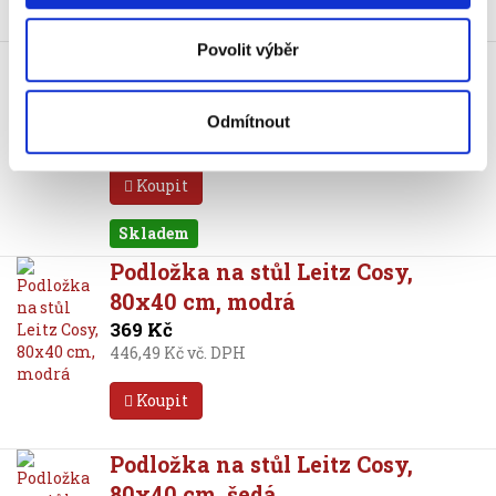
Skladem
Povolit výběr
Opěrka zápěstí Leitz Cosy Ergo ke
klávesnici, šedá
575 Kč
Odmítnout
695,75 Kč vč. DPH
Koupit
Skladem
Podložka na stůl Leitz Cosy,
80x40 cm, modrá
369 Kč
446,49 Kč vč. DPH
Koupit
Podložka na stůl Leitz Cosy,
80x40 cm, šedá