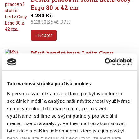
Ergo 80 x 42 cm
4 230 Kč
5 118,30 Kč vč. DPH
Koupit
Myš bezdrátová Leitz Cosy,
optická, modrá
529 Kč
640,09 Kč vč. DPH
Tato webová stránka používá cookies
Koupit
K personalizaci obsahu a reklam, poskytování funkcí
sociálních médií a analýze naší návštěvnosti využíváme
Skladem
soubory cookie.
Informace o tom, jak náš web
Myš bezdrátová Leitz Cosy,
využíváme, sdílíme se svými partnery pro sociální
optická, šedá
média, inzerci a analýzy.
Partneři mohou zkombinovat
485 Kč
tyto údaje s dalšími informacemi, které jste jim poskytli
586,85 Kč vč. DPH
nebo které jste získali v důsledku toho, že využíváte