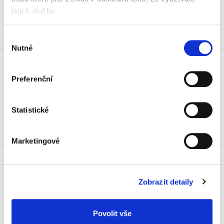
jejich služby.
Koupit
Skladem
Výběr
Nutné
souhlasu
Myš bezdrátová Leitz Cosy,
optická, žlutá
Preferenční
559 Kč
676,39 Kč vč. DPH
Statistické
Koupit
Skladem
Marketingové
Opěrka zápěstí Leitz Cosy Ergo
k myši, šedá
345 Kč
Zobrazit detaily
417,45 Kč vč. DPH
Koupit
Povolit vše