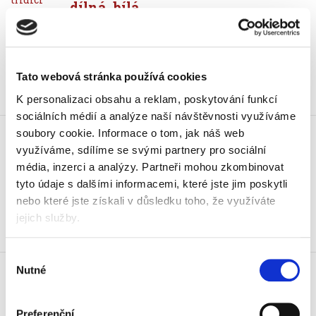
dílná, bílá
299 Kč
361,79 Kč vč. DPH
Koupit
Tato webová stránka používá cookies
K personalizaci obsahu a reklam, poskytování funkcí
Skladem
sociálních médií a analýze naší návštěvnosti využíváme
Kniha třídicí Leitz WOW 12ti
soubory cookie.
Informace o tom, jak náš web
dílná, černá
využíváme, sdílíme se svými partnery pro sociální
329 Kč
média, inzerci a analýzy.
Partneři mohou zkombinovat
398,09 Kč vč. DPH
tyto údaje s dalšími informacemi, které jste jim poskytli
nebo které jste získali v důsledku toho, že využíváte
Koupit
jejich služby.
Skladem
Výběr
Kniha katalogová Leitz WOW
Nutné
souhlasu
20 kapes, bílá
119 Kč
143,99 Kč vč. DPH
Preferenční