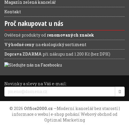
Magazín zelená kancelář
Kontakt
Proč nakupovat u nás
Ověřené produkty od
renomovaných značek
Výhodné ceny
na
ekologický sortiment
Doprava ZDARMA
při nákupu nad 1.200 Kč (bez DPH)
Novinky a slevy na Váš e-mail:
© 2026
Office2000.cz
—
Moderní kancelář bez starostí
|
informace o webu
| e-shop pohání
Webový obchod
od
Optimal Marketing