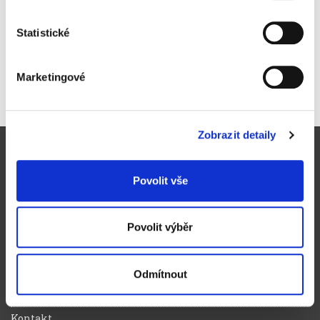
na mravence a šváby, 300 ml
99 Kč
Statistické
119,79 Kč vč. DPH
Koupit
Marketingové
Skladem
Zobrazit detaily
Pro zákazníky
Obchodní podmínky
Povolit vše
Způsoby doručení a platby
Reklamační řád
Povolit výběr
Výhody registrace
Ochrana osobních údajů
Odmítnout
Magazín zelená kancelář
Kontakt