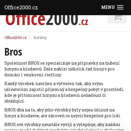
Office2000.cz
MENU
(ZOBRAZI
Office2000.cz
Katalog
Bros
Společnost BROS se specializuje na přípravky na hubení
hmyzu a hlodavců. Dále nabízí několik řad hnojiv pro
domácí i venkovní rostliny.
Každý výrobek navržen a vytvořen tak, aby svým
uživatelům zajistil příjemný a bezpečný pobyt v prostředí,
kde je přítomnost hmyzu a hlodavců nežádoucí či
obtěžující.
BROS dbá na to, aby jeho výrobky byly nejen účinné na
hmyz a hlodavce, ale zároveň co nejvíc bezpečné pro lidi.
BROS své výrobky neustále vyvíjí a vylepšuje, aby každou
sezónu mohl dodávat produkty, jejichž složení a obaly vám