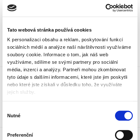
zajistí bezpečné a pohodlné používání.
Nejoblíbenější produkty od firmy Bros si můžete
prohlédnout níže.
Tato webová stránka používá cookies
Řadit podle:
K personalizaci obsahu a reklam, poskytování funkcí
sociálních médií a analýze naší návštěvnosti využíváme
soubory cookie.
Informace o tom, jak náš web
využíváme, sdílíme se svými partnery pro sociální
Návnada na myši, krysy
média, inzerci a analýzy.
Partneři mohou zkombinovat
tyto údaje s dalšími informacemi, které jste jim poskytli
a potkany Bros, měkká, 150 g
nebo které jste získali v důsledku toho, že využíváte
59 Kč
jejich služby.
71,39 Kč vč. DPH
Koupit
Výběr
Nutné
souhlasu
Skladem
Prostředek Bros Zelená síla
Preferenční