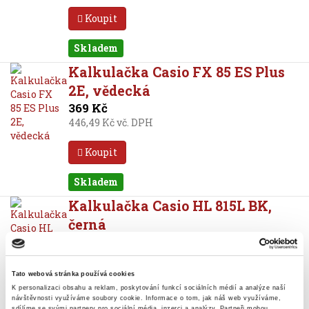
Koupit
Skladem
Kalkulačka Casio FX 85 ES Plus
2E, vědecká
369 Kč
446,49 Kč vč. DPH
Koupit
Skladem
Kalkulačka Casio HL 815L BK,
černá
105 Kč
127,05 Kč vč. DPH
Tato webová stránka používá cookies
Koupit
K personalizaci obsahu a reklam, poskytování funkcí sociálních médií a analýze naší
návštěvnosti využíváme soubory cookie.
Informace o tom, jak náš web využíváme,
sdílíme se svými partnery pro sociální média, inzerci a analýzy.
Partneři mohou