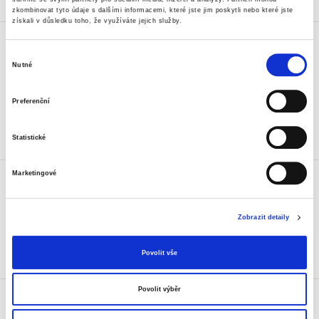
Skladem
zkombinovat tyto údaje s dalšími informacemi, které jste jim poskytli nebo které jste
získali v důsledku toho, že využíváte jejich služby.
Kalkulačka Casio HR 8 RCE BK
s tiskem, černá
Výběr
899 Kč
Nutné
souhlasu
1 087,79 Kč vč. DPH
Preferenční
Koupit
Statistické
Skladem
Kalkulačka Casio HR-150TEC
Marketingové
945 Kč
1 143,45 Kč vč. DPH
Zobrazit detaily
Koupit
Povolit vše
Skladem
Kalkulačka Casio MJ 120 D+
Povolit výběr
325 Kč