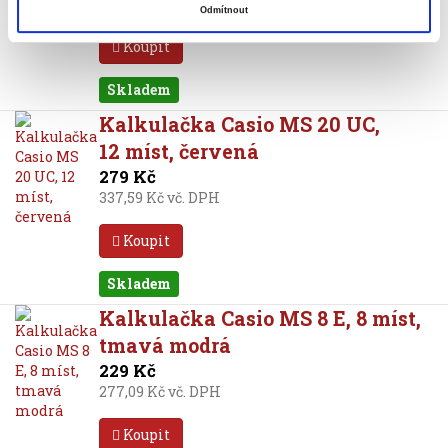
393,25 Kč vč. DPH
Odmítnout
Koupit
Skladem
Kalkulačka Casio MS 20 UC,
12 míst, červená
279 Kč
337,59 Kč vč. DPH
Koupit
Skladem
Kalkulačka Casio MS 8 E, 8 míst,
tmavá modrá
229 Kč
277,09 Kč vč. DPH
Koupit