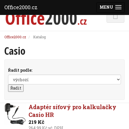
Office2000.cz
MENU
(ZOBRAZI
Office2000.cz
Katalog
Casio
Řadit podle:
Adaptér síťový pro kalkulačky
Casio HR
219 Kč
264,99 Kč vč. DPH