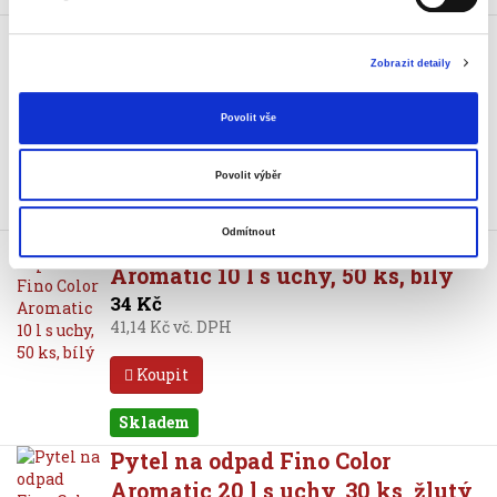
Pytel na odpad Fino 60x66 cm,
60 l, 27 mic, zavazov., 18 ks
Zobrazit detaily
67 Kč
81,07 Kč vč. DPH
Povolit vše
Koupit
Povolit výběr
Skladem
Odmítnout
Pytel na odpad Fino Color
Aromatic 10 l s uchy, 50 ks, bílý
34 Kč
41,14 Kč vč. DPH
Koupit
Skladem
Pytel na odpad Fino Color
Aromatic 20 l s uchy, 30 ks, žlutý