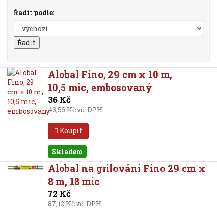
Řadit podle:
Alobal Fino, 29 cm x 10 m,
10,5 mic, embosovaný
36 Kč
43,56 Kč vč. DPH
Koupit
Skladem
Alobal na grilování Fino 29 cm x
8 m, 18 mic
72 Kč
87,12 Kč vč. DPH