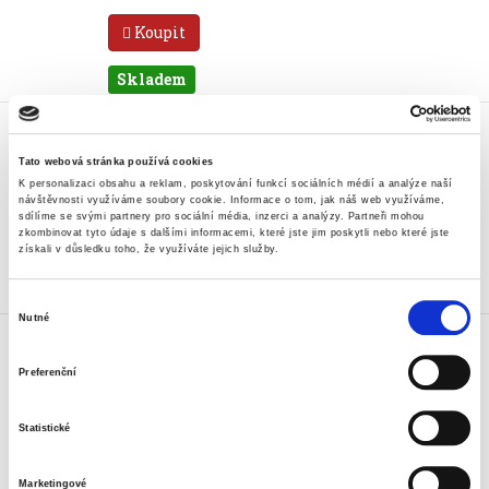
Koupit
Skladem
Pytel na odpad Fino 50x68 cm,
35 l, 8 mic, zelený, 100 ks
Tato webová stránka používá cookies
119 Kč
K personalizaci obsahu a reklam, poskytování funkcí sociálních médií a analýze naší
143,99 Kč vč. DPH
návštěvnosti využíváme soubory cookie.
Informace o tom, jak náš web využíváme,
sdílíme se svými partnery pro sociální média, inzerci a analýzy.
Partneři mohou
zkombinovat tyto údaje s dalšími informacemi, které jste jim poskytli nebo které jste
Koupit
získali v důsledku toho, že využíváte jejich služby.
Skladem
Výběr
Nutné
Pytel na odpad Fino 59x72 cm,
souhlasu
60 l, 13 mic, fialový, 60 ks
Preferenční
98 Kč
118,58 Kč vč. DPH
Statistické
Koupit
Marketingové