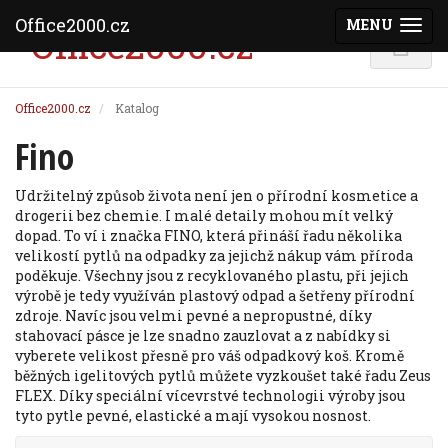
Office2000.cz
MENU
(ZOBRAZI
Office2000.cz
Katalog
Fino
Udržitelný způsob života není jen o přírodní kosmetice a
drogerii bez chemie. I malé detaily mohou mít velký
dopad. To ví i značka FINO, která přináší řadu několika
velikostí pytlů na odpadky za jejichž nákup vám příroda
poděkuje. Všechny jsou z recyklovaného plastu, při jejich
výrobě je tedy využíván plastový odpad a šetřeny přírodní
zdroje. Navíc jsou velmi pevné a nepropustné, díky
stahovací pásce je lze snadno zauzlovat a z nabídky si
vyberete velikost přesně pro váš odpadkový koš. Kromě
běžných igelitových pytlů můžete vyzkoušet také řadu Zeus
FLEX. Díky speciální vícevrstvé technologii výroby jsou
tyto pytle pevné, elastické a mají vysokou nosnost.