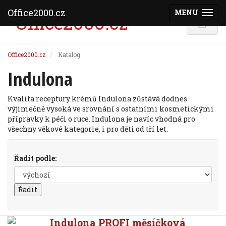
Office2000.cz
MENU
(ZOBRAZI
Office2000.cz
Katalog
Indulona
Kvalita receptury krémů Indulona zůstává dodnes
výjimečně vysoká ve srovnání s ostatními kosmetickými
přípravky k péči o ruce. Indulona je navíc vhodná pro
všechny věkové kategorie, i pro děti od tří let.
Řadit podle:
Indulona PROFI měsíčková