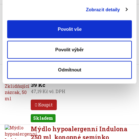
Krém na ruce Indulona
Zobrazit detaily
Obnovující zázrak, 50 ml
39 Kč
Povolit vše
47,19 Kč vč. DPH
Koupit
Povolit výběr
Skladem
Krém na ruce Indulona
Odmítnout
Zklidňující zázrak, 50 ml
39 Kč
47,19 Kč vč. DPH
Koupit
Skladem
Mýdlo hypoalergenní Indulona
250 ml, konopné semínko