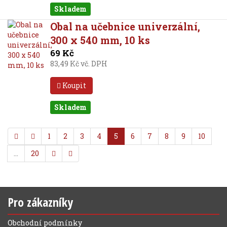
Skladem
Obal na učebnice univerzální,
300 x 540 mm, 10 ks
69 Kč
83,49 Kč vč. DPH
Koupit
Skladem
1
2
3
4
5
6
7
8
9
10
…
20
Pro zákazníky
Obchodní podmínky