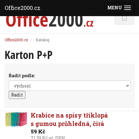
Office2000.cz
MENU
(ZOBRAZI
Office2000.cz
Katalog
Karton P+P
Řadit podle:
Krabice na spisy tříklopá
s gumou průhledná, čirá
59 Kč
71,39 Kč vč. DPH