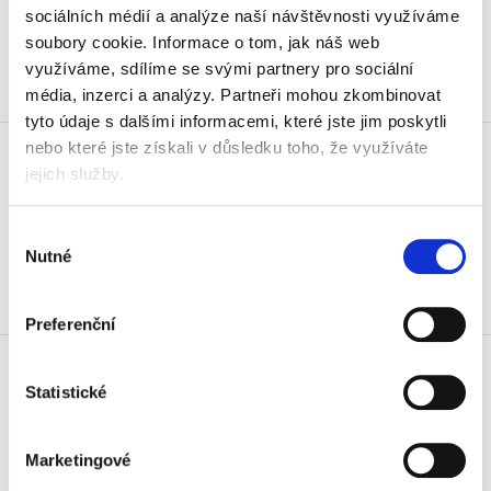
168,19 Kč vč. DPH
sociálních médií a analýze naší návštěvnosti využíváme
soubory cookie.
Informace o tom, jak náš web
Koupit
využíváme, sdílíme se svými partnery pro sociální
média, inzerci a analýzy.
Partneři mohou zkombinovat
Skladem
tyto údaje s dalšími informacemi, které jste jim poskytli
Mapa konferenční se zipem
nebo které jste získali v důsledku toho, že využíváte
Atlanta A4
jejich služby.
695 Kč
840,95 Kč vč. DPH
Výběr
Nutné
souhlasu
Koupit
Skladem
Preferenční
Obal 85x115x0,3 mm - časová
jízdenka (balení 100 ks)
Statistické
289 Kč
349,69 Kč vč. DPH
Marketingové
Koupit