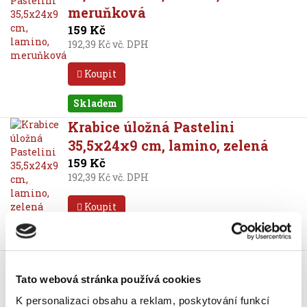
meruňková
159 Kč
192,39 Kč vč. DPH
Koupit
Skladem
Krabice úložná Pastelini
35,5x24x9 cm, lamino, zelená
159 Kč
192,39 Kč vč. DPH
Koupit
Skladem
Krabice úložná Pastelini
35,5x24x9 cm, lamino, žlutá
Tato webová stránka používá cookies
139 Kč
K personalizaci obsahu a reklam, poskytování funkcí