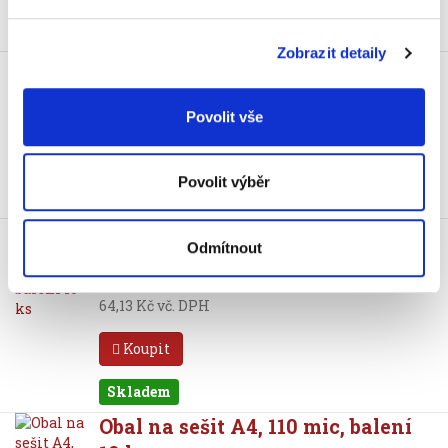
Skladem
Zobrazit detaily
Obal na notový sešit, 100 mic
2,90 Kč
3,51 Kč vč. DPH
Povolit vše
Koupit
Povolit výběr
Skladem
Obal na sešit A4, 100 mic, balení
Odmítnout
10 ks
53 Kč
64,13 Kč vč. DPH
Koupit
Skladem
Obal na sešit A4, 110 mic, balení