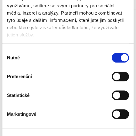
Skladem
využíváme, sdílíme se svými partnery pro sociální
Tužka grafitová 1380 č.2 (HB)
média, inzerci a analýzy.
Partneři mohou zkombinovat
s gumou, mix
tyto údaje s dalšími informacemi, které jste jim poskytli
nebo které jste získali v důsledku toho, že využíváte
6,50 Kč
jejich služby.
7,87 Kč vč. DPH
Koupit
Výběr
Nutné
souhlasu
Skladem
Barva razítková 142501, černá
Preferenční
50 ml
36 Kč
43,56 Kč vč. DPH
Statistické
Koupit
Marketingové
Skladem
Barva temperová Koh-i-noor,