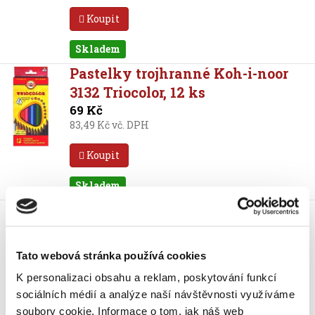
Koupit
Skladem
Pastelky trojhranné Koh-i-noor
3132 Triocolor, 12 ks
69 Kč
83,49 Kč vč. DPH
Koupit
Skladem
Pastelky trojhranné Koh-i-noor
3142 Triocolor, 12 ks
88 Kč
Tato webová stránka používá cookies
106,48 Kč vč. DPH
K personalizaci obsahu a reklam, poskytování funkcí
Koupit
sociálních médií a analýze naší návštěvnosti využíváme
soubory cookie.
Informace o tom, jak náš web