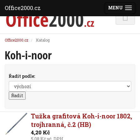
Office2000.cz
MENU
(ZOBRAZI
Office2000.cz
Katalog
Koh-i-noor
Řadit podle:
Tužka grafitová Koh-i-noor 1802,
trojhranná, č.2 (HB)
4,20 Kč
5,08 Kč vč. DPH