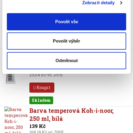
10 ml, 10 barev
Zobrazit detaily
115 Kč
139,15 Kč vč. DPH
Povolit vše
Koupit
Povolit výběr
Skladem
Barva temperová Koh-i-noor,
16 ml, krycí běloba
Odmítnout
24 Kč
29,04 Kč vč. DPH
Koupit
Skladem
Barva temperová Koh-i-noor,
250 ml, bílá
139 Kč
168,19 Kč vč. DPH