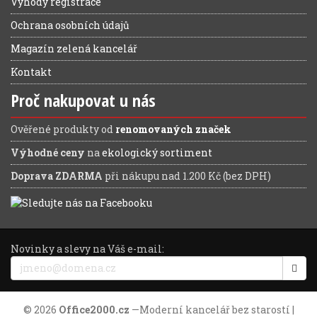
Výhody registrace
Ochrana osobních údajů
Magazín zelená kancelář
Kontakt
Proč nakupovat u nás
Ověřené produkty od
renomovaných značek
Výhodné ceny
na
ekologický sortiment
Doprava ZDARMA
při nákupu nad 1.200 Kč (bez DPH)
Novinky a slevy na Váš e-mail:
© 2026
Office2000.cz
—
Moderní kancelář bez starostí
|