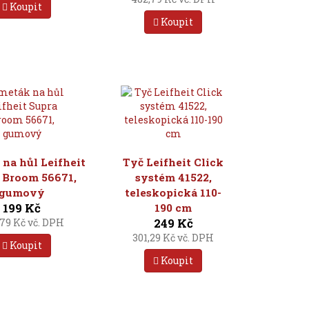
Koupit
Koupit
na hůl Leifheit
Tyč Leifheit Click
 Broom 56671,
systém 41522,
gumový
teleskopická 110-
199 Kč
190 cm
249 Kč
79 Kč vč. DPH
301,29 Kč vč. DPH
Koupit
Koupit