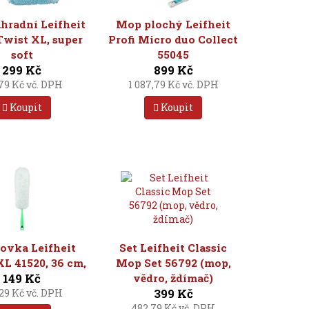
hradní Leifheit
Mop plochý Leifheit
Twist XL, super
Profi Micro duo Collect
soft
55045
299 Kč
899 Kč
,79 Kč vč. DPH
1 087,79 Kč vč. DPH
Koupit
Koupit
ovka Leifheit
Set Leifheit Classic
XL 41520, 36 cm,
Mop Set 56792 (mop,
149 Kč
vědro, ždímač)
399 Kč
,29 Kč vč. DPH
482,79 Kč vč. DPH