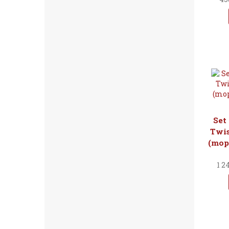
Set
Twis
(mop,
1 2