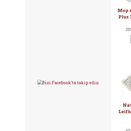
Mop n
Plus 
38
Náv
Leifh
45