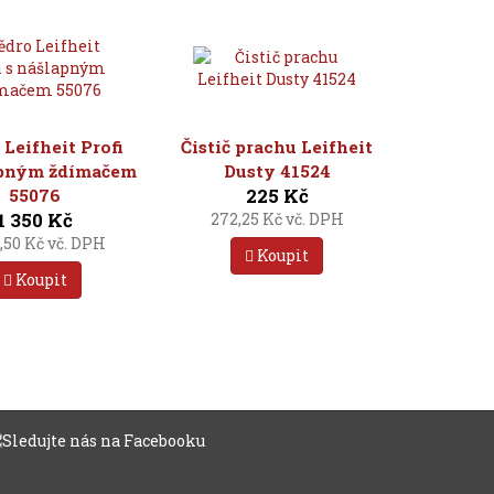
Leifheit Profi
Čistič prachu Leifheit
apným ždímačem
Dusty 41524
225 Kč
55076
1 350 Kč
272,25 Kč vč. DPH
3,50 Kč vč. DPH
Koupit
Koupit