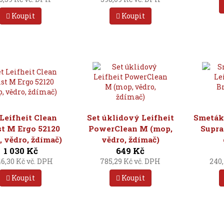
Koupit
Koupit
 Leifheit Clean
Set úklidový Leifheit
Smeták 
t M Ergo 52120
PowerClean M (mop,
Supra
 vědro, ždímač)
vědro, ždímač)
1 030 Kč
649 Kč
46,30 Kč vč. DPH
785,29 Kč vč. DPH
240,
Koupit
Koupit