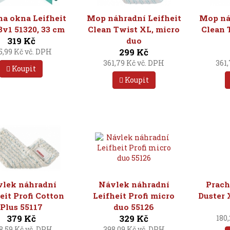
a okna Leifheit
Mop náhradní Leifheit
Mop ná
3v1 51320, 33 cm
Clean Twist XL, micro
Clean 
319 Kč
duo
299 Kč
5,99 Kč vč. DPH
361,79 Kč vč. DPH
361
Koupit
Koupit
lek náhradní
Návlek náhradní
Prach
eit Profi Cotton
Leifheit Profi micro
Duster 
Plus 55117
duo 55126
379 Kč
329 Kč
180
8,59 Kč vč. DPH
398,09 Kč vč. DPH