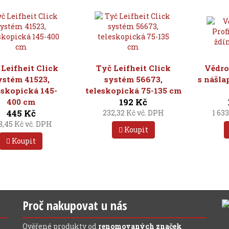
 Leifheit Click
Tyč Leifheit Click
Vědro 
ystém 41523,
systém 56673,
s nášl
eskopická 145-
teleskopická 75-135 cm
192 Kč
400 cm
445 Kč
232,32 Kč vč. DPH
1 63
8,45 Kč vč. DPH
Koupit
Koupit
Proč nakupovat u nás
Ověřené produkty od
renomovaných značek