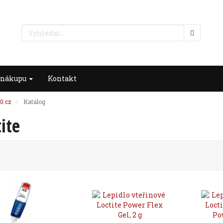
 nákupu
Kontakt
0.cz
Katalog
ite