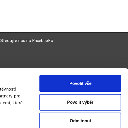
Povolit vše
těvnosti
rtnery pro
Povolit výběr
acemi, které
Odmítnout