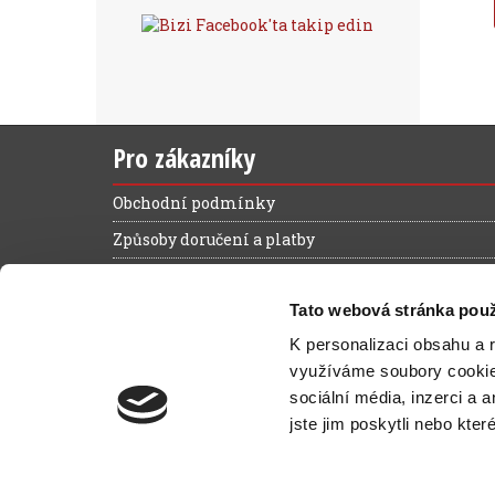
Pro zákazníky
Obchodní podmínky
Způsoby doručení a platby
Reklamační řád
Tato webová stránka použ
Výhody registrace
K personalizaci obsahu a 
Ochrana osobních údajů
využíváme soubory cooki
Magazín zelená kancelář
sociální média, inzerci a 
Kontakt
jste jim poskytli nebo kter