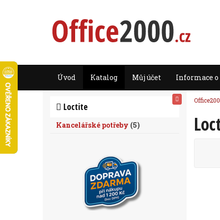
Úvod
Katalog
Můj účet
Informace o
Office200
Loctite
Loct
Kancelářské potřeby
(
5
)