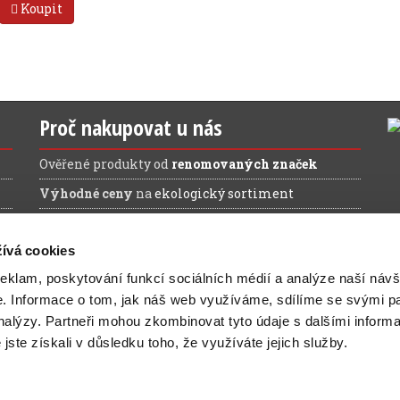
Koupit
Proč nakupovat u nás
Ověřené produkty od
renomovaných značek
Výhodné ceny
na
ekologický sortiment
Doprava ZDARMA
při nákupu nad 1.200 Kč (bez
DPH)
ívá cookies
reklam, poskytování funkcí sociálních médií a analýze naší návš
e.
Informace o tom, jak náš web využíváme, sdílíme se svými pa
analýzy.
Partneři mohou zkombinovat tyto údaje s dalšími inform
é jste získali v důsledku toho, že využíváte jejich služby.