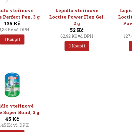
idlo vteřinové
Lepidlo vteřinové
Lepi
e Perfect Pen, 3 g
Loctite Power Flex Gel,
Locti
135 Kč
2 g
Pow
52 Kč
3,35 Kč vč. DPH
62,92 Kč vč. DPH
127
Koupit
Koupit
idlo vteřinové
e Super Bond, 3 g
45 Kč
,45 Kč vč. DPH