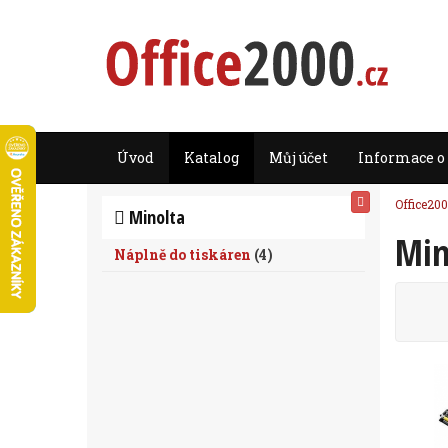
Úvod
Katalog
Můj účet
Informace o
Office200
Minolta
Min
Náplně do tiskáren
(
4
)