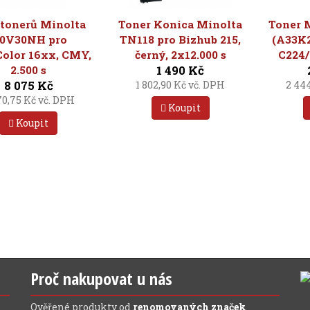
 tonerů Minolta
Toner Konica Minolta
Toner 
0V30NH pro
TN118 pro Bizhub 215,
(A33K2
olor 16xx, CMY,
černý, 2x12.000 s
C224/
1 490 Kč
2.500 s
8 075 Kč
1 802,90 Kč vč. DPH
2 44
70,75 Kč vč. DPH
Koupit
Koupit
Proč nakupovat u nás
Ověřené produkty od
renomovaných značek