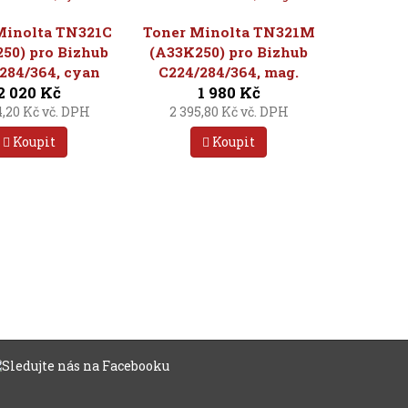
Minolta TN321C
Toner Minolta TN321M
50) pro Bizhub
(A33K250) pro Bizhub
284/364, cyan
C224/284/364, mag.
2 020 Kč
1 980 Kč
4,20 Kč vč. DPH
2 395,80 Kč vč. DPH
Koupit
Koupit