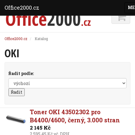
Office2000.cz
ME
Office2000.cz
Katalog
OKI
Řadit podle:
Toner OKI 43502302 pro
B4400/4600, černý, 3.000 stran
2 145 Kč
2 595,45 Kč vč. DPH