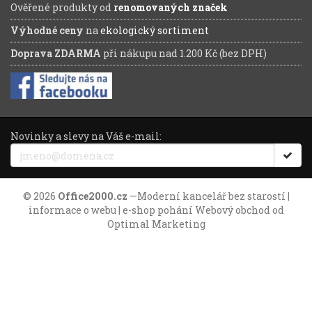
Ověřené produkty od
renomovaných značek
Výhodné ceny
na
ekologický sortiment
Doprava ZDARMA
při nákupu nad 1.200 Kč (bez DPH)
Novinky a slevy na Váš e-mail:
© 2026
Office2000.cz
—
Moderní kancelář bez starostí
|
informace o webu
| e-shop pohání
Webový obchod
od
Optimal Marketing