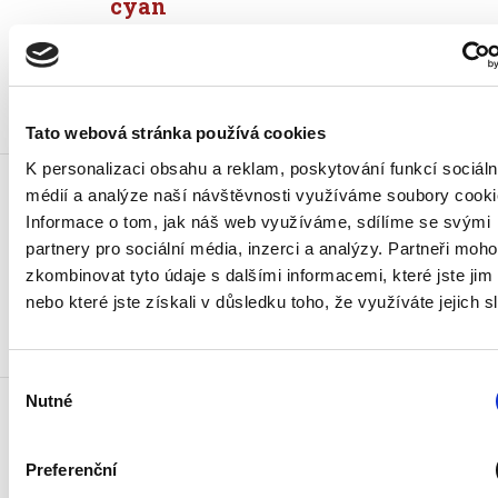
cyan
2 690 Kč
3 254,90 Kč vč. DPH
Koupit
Tato webová stránka používá cookies
Toner OKI 44469724 pro
K personalizaci obsahu a reklam, poskytování funkcí sociáln
C51x/53x/MC56x, cyan,
médií a analýze naší návštěvnosti využíváme soubory cooki
Informace o tom, jak náš web využíváme, sdílíme se svými
5.000 stran
partnery pro sociální média, inzerci a analýzy.
Partneři moh
5 290 Kč
zkombinovat tyto údaje s dalšími informacemi, které jste jim 
6 400,90 Kč vč. DPH
nebo které jste získali v důsledku toho, že využíváte jejich s
Koupit
Výběr
Toner OKI 44469803 pro
Nutné
souhlasu
MC351/MC361/C3x0/C5x0, black
1 990 Kč
Preferenční
2 407,90 Kč vč. DPH