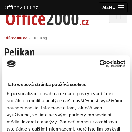
Office2000.cz
MENU
(ZOBRAZI
Office2000.cz
Katalog
Pelikan
Řadit podle:
Tato webová stránka používá cookies
K personalizaci obsahu a reklam, poskytování funkcí
sociálních médií a analýze naší návštěvnosti využíváme
soubory cookie.
Informace o tom, jak náš web
Klip kancelářský Pelikan, mix
využíváme, sdílíme se svými partnery pro sociální
velikostí a motivů, 12 ks
média, inzerci a analýzy.
Partneři mohou zkombinovat
72 Kč
tyto údaje s dalšími informacemi, které jste jim poskytli
87,12 Kč vč. DPH