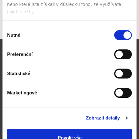
nebo které jste získali v důsledku toho, že využíváte
jejich služby.
Koupit
Skladem
Výběr
Nutné
souhlasu
Pro zákazníky
Preferenční
Obchodní podmínky
Způsoby doručení a platby
Statistické
Reklamační řád
Výhody registrace
Marketingové
Ochrana osobních údajů
Magazín zelená kancelář
Zobrazit detaily
Kontakt
Proč nakupovat u nás
Povolit vše