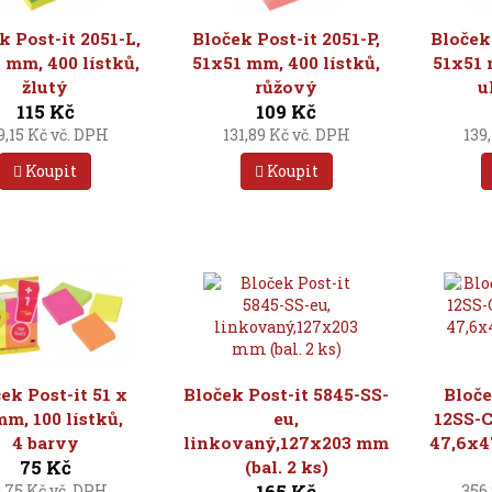
k Post-it 2051-L,
Bloček Post-it 2051-P,
Bloček 
 mm, 400 lístků,
51x51 mm, 400 lístků,
51x51 
žlutý
růžový
u
115 Kč
109 Kč
9,15 Kč vč. DPH
131,89 Kč vč. DPH
139
Koupit
Koupit
ek Post-it 51 x
Bloček Post-it 5845-SS-
Bloče
mm, 100 lístků,
eu,
12SS-
4 barvy
linkovaný,127x203 mm
47,6x4
75 Kč
(bal. 2 ks)
165 Kč
,75 Kč vč. DPH
356