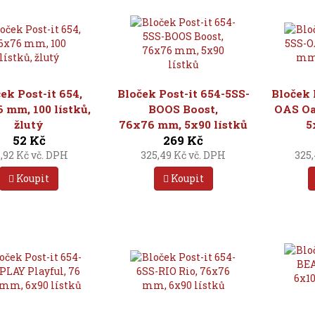
ek Post-it 654,
Bloček Post-it 654-5SS-
Bloček 
 mm, 100 lístků,
BOOS Boost,
OAS Oa
žlutý
76x76 mm, 5x90 lístků
5
52 Kč
269 Kč
,92 Kč vč. DPH
325,49 Kč vč. DPH
325,
Koupit
Koupit