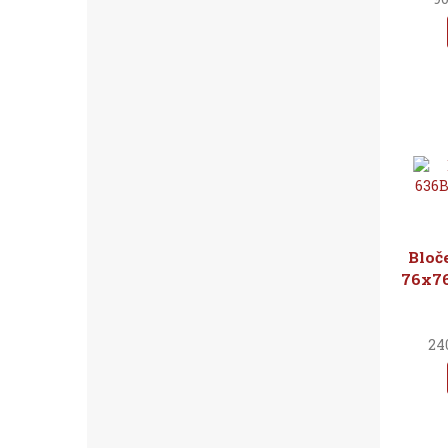
Bloč
76x76
24