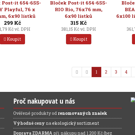
 Post-it 654-6SS-
Bloček Post-it 654-6SS-
Bloče
 Playful, 76 x
RIO Rio, 76x76 mm,
BEA
m, 6x90 lístků
6x90 lístků
6x100 l
299 Kč
315 Kč
1,79 Kč vč. DPH
381,15 Kč vč. DPH
361
Koupit
Koupit
1
2
3
4
Proč nakupovat u nás
Ověřené produkty od
renomovaných značek
Výhodné ceny
na
ekologický sortiment
Doprava ZDARMA
při nákupu nad 1.200 Kč (bez