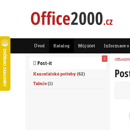
Úvod
Katalog
Můj účet
Informace o
Office200
Post-it
Post
Kancelářské potřeby
(
62
)
Tabule
(
1
)