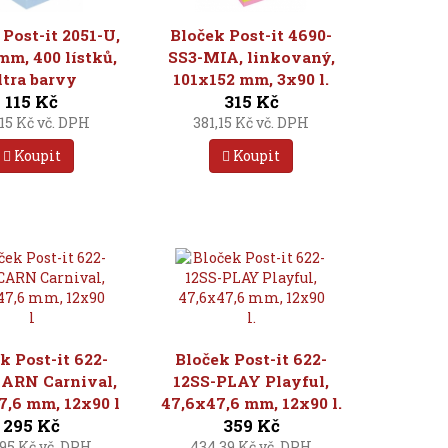
Post-it 2051-U,
Bloček Post-it 4690-
mm, 400 lístků,
SS3-MIA, linkovaný,
ltra barvy
101x152 mm, 3x90 l.
115 Kč
315 Kč
,15 Kč vč. DPH
381,15 Kč vč. DPH
Koupit
Koupit
k Post-it 622-
Bloček Post-it 622-
CARN Carnival,
12SS-PLAY Playful,
7,6 mm, 12x90 l
47,6x47,6 mm, 12x90 l.
295 Kč
359 Kč
,95 Kč vč. DPH
434,39 Kč vč. DPH