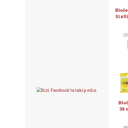
Bloče
51x51
13
Bloč
38 
90