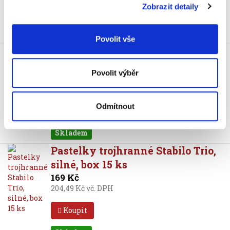
Zobrazit detaily
Koupit
Skladem
Povolit vše
Pastelky trojhranné Stabilo Trio
203, 12 ks
Povolit výběr
259 Kč
313,39 Kč vč. DPH
Odmítnout
Koupit
Skladem
Pastelky trojhranné Stabilo Trio,
silné, box 15 ks
169 Kč
204,49 Kč vč. DPH
Koupit