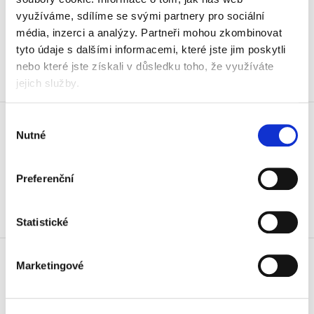
22 Kč
využíváme, sdílíme se svými partnery pro sociální
26,62 Kč vč. DPH
média, inzerci a analýzy.
Partneři mohou zkombinovat
tyto údaje s dalšími informacemi, které jste jim poskytli
Koupit
nebo které jste získali v důsledku toho, že využíváte
jejich služby.
Skladem
Pastelky trojhranné Stabilo Trio
Výběr
203, 12 ks
Nutné
souhlasu
135 Kč
163,35 Kč vč. DPH
Preferenční
Koupit
Statistické
Skladem
Pastelky trojhranné Stabilo Trio
203, 18 ks
Marketingové
199 Kč
240,79 Kč vč. DPH