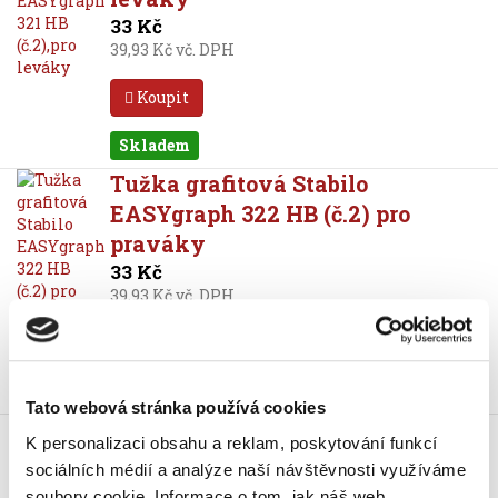
33 Kč
39,93 Kč vč. DPH
Koupit
Skladem
Tužka grafitová Stabilo
EASYgraph 322 HB (č.2) pro
praváky
33 Kč
39,93 Kč vč. DPH
Koupit
Skladem
Tato webová stránka používá cookies
Tužka grafitová Stabilo
K personalizaci obsahu a reklam, poskytování funkcí
EASYgraph L 325 HB (č.2) pro
sociálních médií a analýze naší návštěvnosti využíváme
leváky
soubory cookie.
Informace o tom, jak náš web