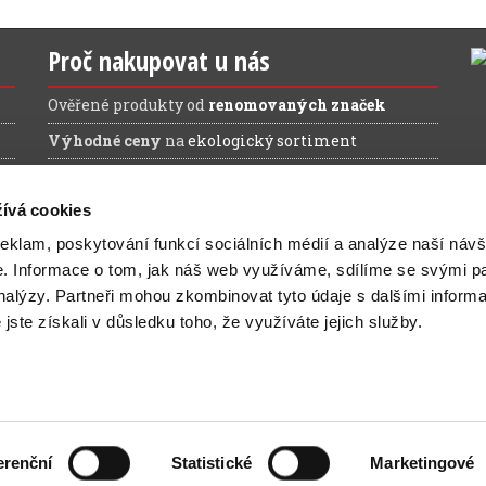
Proč nakupovat u nás
Ověřené produkty od
renomovaných značek
Výhodné ceny
na
ekologický sortiment
Doprava ZDARMA
při nákupu nad 1.200 Kč (bez
DPH)
ívá cookies
reklam, poskytování funkcí sociálních médií a analýze naší návš
e.
Informace o tom, jak náš web využíváme, sdílíme se svými pa
analýzy.
Partneři mohou zkombinovat tyto údaje s dalšími inform
é jste získali v důsledku toho, že využíváte jejich služby.
ovinky a slevy na Váš e-mail:
erenční
Statistické
Marketingové
kancelář bez starostí
|
informace o webu
| e-shop pohání
Webov