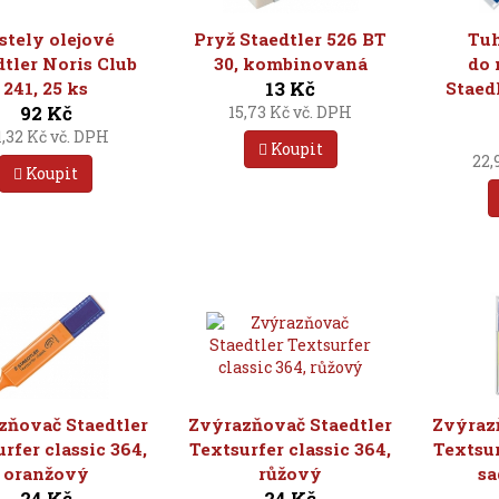
stely olejové
Pryž Staedtler 526 BT
Tuh
dtler Noris Club
30, kombinovaná
do 
13 Kč
241, 25 ks
Staed
92 Kč
15,73 Kč vč. DPH
1,32 Kč vč. DPH
Koupit
22,
Koupit
zňovač Staedtler
Zvýrazňovač Staedtler
Zvýraz
rfer classic 364,
Textsurfer classic 364,
Textsur
oranžový
růžový
sa
24 Kč
24 Kč