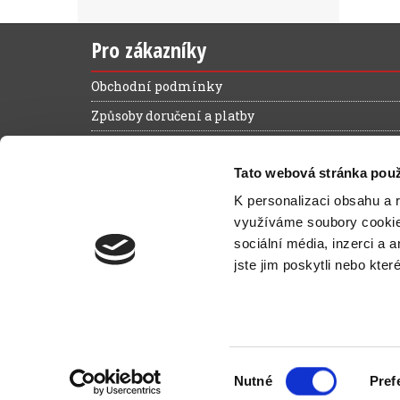
Pro zákazníky
Obchodní podmínky
Způsoby doručení a platby
Reklamační řád
Tato webová stránka použ
Výhody registrace
K personalizaci obsahu a 
Ochrana osobních údajů
využíváme soubory cooki
Magazín zelená kancelář
sociální média, inzerci a 
Kontakt
jste jim poskytli nebo kter
N
Výběr
Nutné
Pref
© 2026
Office2000.cz
—
Moderní 
souhlasu