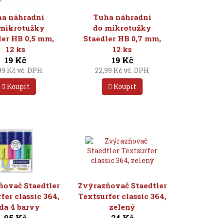
a náhradní
Tuha náhradní
mikrotužky
do mikrotužky
ler HB 0,5 mm,
Staedler HB 0,7 mm,
12 ks
12 ks
19 Kč
19 Kč
99 Kč vč. DPH
22,99 Kč vč. DPH
Koupit
Koupit
ňovač Staedtler
Zvýrazňovač Staedtler
fer classic 364,
Textsurfer classic 364,
da 4 barvy
zelený
95 Kč
24 Kč