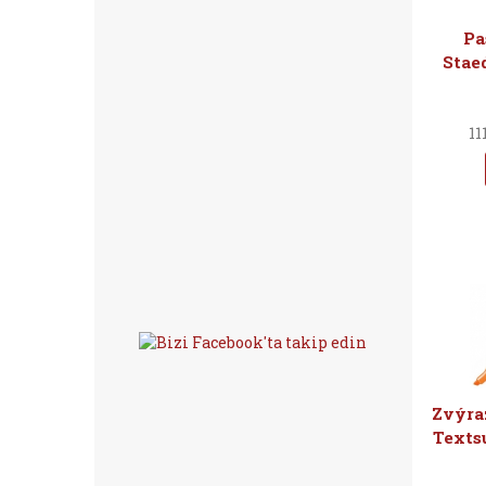
Pa
Stae
11
Zvýra
Textsu