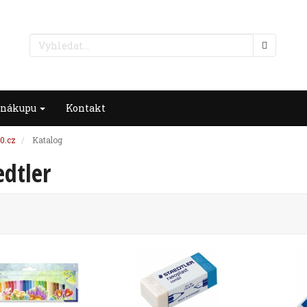
 nákupu
Kontakt
0.cz
Katalog
edtler