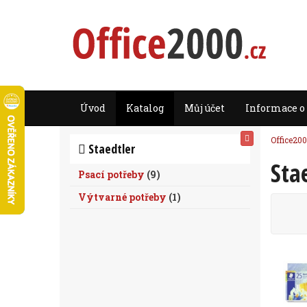
Úvod
Katalog
Můj účet
Informace o
Office200
Staedtler
Sta
Psací potřeby
(
9
)
Výtvarné potřeby
(
1
)