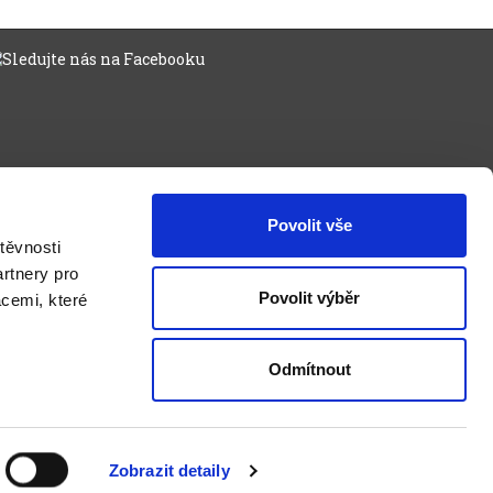
Povolit vše
těvnosti
rtnery pro
Povolit výběr
acemi, které
Odmítnout
Zobrazit detaily
ý obchod
od
Optimal Marketing