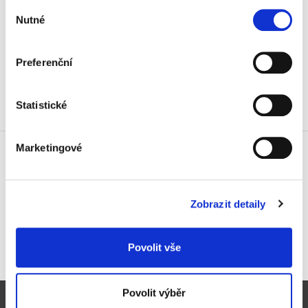
Utěrky na podlahu Swiffer
Výběr
Nutné
Sweeper, suché, 18 ks
souhlasu
99 Kč
119,79 Kč vč. DPH
Preferenční
Koupit
Statistické
Skladem
Utěrky na podlahu Swiffer
Marketingové
Sweeper, vlhčené, citrus, 10 ks
99 Kč
119,79 Kč vč. DPH
Zobrazit detaily
Koupit
Povolit vše
Skladem
Povolit výběr
Pro zákazníky