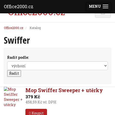
Office2000.cz
MENU
(ZOBRAZI
Office2000.cz
Katalog
Swiffer
Řadit podle:
Mop Swiffer Sweeper + utěrky
379 Kč
458,59 Kč vč. DPH
Koupit