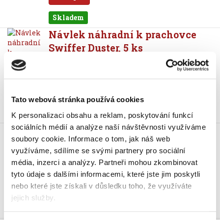
Skladem
Návlek náhradní k prachovce
Swiffer Duster, 5 ks
99 Kč
119,79 Kč vč. DPH
Koupit
Tato webová stránka používá cookies
Skladem
K personalizaci obsahu a reklam, poskytování funkcí
sociálních médií a analýze naší návštěvnosti využíváme
Prachovka Swiffer Duster,
soubory cookie.
Informace o tom, jak náš web
násada + 4 x návlek
využíváme, sdílíme se svými partnery pro sociální
129 Kč
média, inzerci a analýzy.
Partneři mohou zkombinovat
156,09 Kč vč. DPH
tyto údaje s dalšími informacemi, které jste jim poskytli
nebo které jste získali v důsledku toho, že využíváte
Koupit
jejich služby.
Skladem