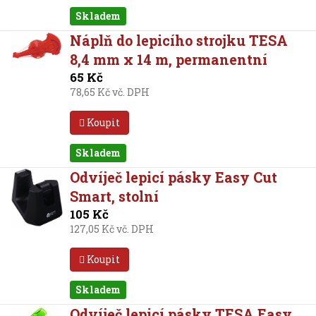
Skladem
Náplň do lepicího strojku TESA
8,4 mm x 14 m, permanentní
65 Kč
78,65 Kč vč. DPH
Koupit
Skladem
Odvíječ lepicí pásky Easy Cut
Smart, stolní
105 Kč
127,05 Kč vč. DPH
Koupit
Skladem
Odvíječ lepicí pásky TESA Easy