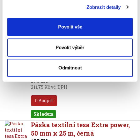
Páska lepicí tesa, 19 mm x 25 m,
Zobrazit detaily
odtržitelná
39 Kč
47,19 Kč vč. DPH
Povolit vše
Koupit
Povolit výběr
Skladem
Páska textilní tesa Extra power,
Odmítnout
50 mm x 25 m, stříbrná
175 Kč
211,75 Kč vč. DPH
Koupit
Skladem
Páska textilní tesa Extra power,
50 mm x 25 m, černá