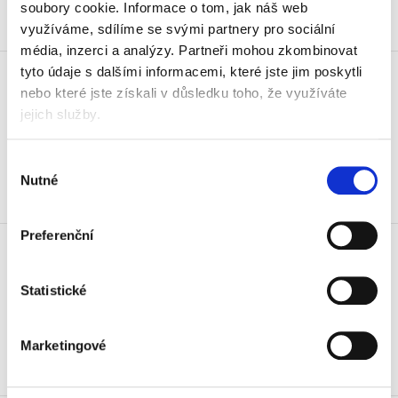
soubory cookie.
Informace o tom, jak náš web
využíváme, sdílíme se svými partnery pro sociální
Skladem
média, inzerci a analýzy.
Partneři mohou zkombinovat
Páska lepicí tesa FILM 12 mm x
tyto údaje s dalšími informacemi, které jste jim poskytli
7,5 m, oboustranná
nebo které jste získali v důsledku toho, že využíváte
34 Kč
jejich služby.
41,14 Kč vč. DPH
Výběr
Koupit
Nutné
souhlasu
Skladem
Páska lepicí tesa Standard 15 mm
Preferenční
x 33 m, čirá
16,50 Kč
Statistické
19,97 Kč vč. DPH
Koupit
Marketingové
Skladem