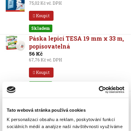
75,02 Kč vč. DPH
Koupit
Skladem
Páska lepicí TESA 19 mm x 33 m,
popisovatelná
56 Kč
67,76 Kč vč. DPH
Koupit
Skladem
Páska lepicí tesa 19 mm x 10 m,
papírová, 8 ks, průhledná
195 Kč
Tato webová stránka používá cookies
235,95 Kč vč. DPH
K personalizaci obsahu a reklam, poskytování funkcí
sociálních médií a analýze naší návštěvnosti využíváme
Koupit