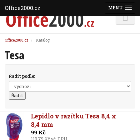
Office2000.cz
MENU
(ZOBRAZI
Office2000.cz
Katalog
Tesa
Řadit podle:
Lepidlo v razítku Tesa 8,4 x
8,4 mm
99 Kč
119,79 Kč vč. DPH