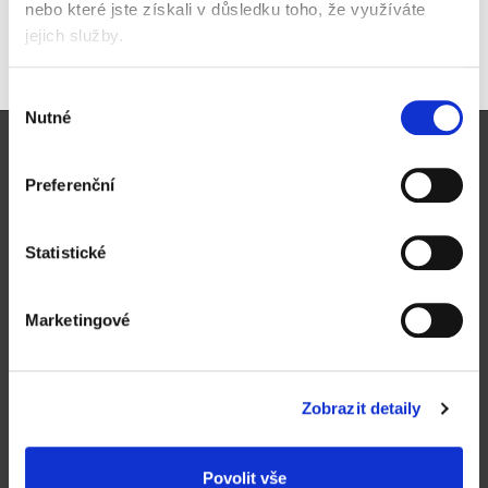
nebo které jste získali v důsledku toho, že využíváte
Koupit
jejich služby.
Skladem
Výběr
Nutné
souhlasu
Pro zákazníky
Preferenční
Obchodní podmínky
Způsoby doručení a platby
Statistické
Reklamační řád
Výhody registrace
Marketingové
Ochrana osobních údajů
Magazín zelená kancelář
Kontakt
Zobrazit detaily
Proč nakupovat u nás
Povolit vše