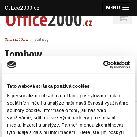
Office2000.cz
MENU
(ZOBRAZI
Office2000.cz
Katalog
Tombow
Řadit podle:
Tato webová stránka používá cookies
K personalizaci obsahu a reklam, poskytování funkcí
sociálních médií a analýze naší návštěvnosti využíváme
Strojek korekční TOMBOW Mono,
soubory cookie.
Informace o tom, jak náš web
4,2 mm/10 m
využíváme, sdílíme se svými partnery pro sociální
83 Kč
média, inzerci a analýzy.
Partneři mohou zkombinovat
100,43 Kč vč. DPH
tyto údaje s dalšími informacemi, které jste jim poskytli