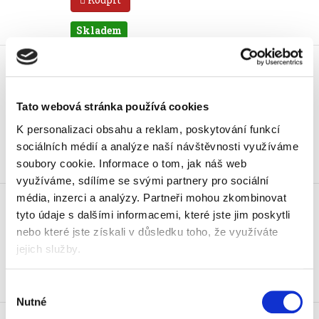
Skladem
DVD+R Verbatim 4,7 GB, 16x, cake
25 ks
249 Kč
301,29 Kč vč. DPH
Tato webová stránka používá cookies
K personalizaci obsahu a reklam, poskytování funkcí
Koupit
sociálních médií a analýze naší návštěvnosti využíváme
soubory cookie.
Informace o tom, jak náš web
Skladem
využíváme, sdílíme se svými partnery pro sociální
DVD-R Verbatim 16x, cake 10 ks
média, inzerci a analýzy.
Partneři mohou zkombinovat
109 Kč
tyto údaje s dalšími informacemi, které jste jim poskytli
131,89 Kč vč. DPH
nebo které jste získali v důsledku toho, že využíváte
jejich služby.
Koupit
Skladem
Výběr
Nutné
souhlasu
DVD-R Verbatim 4,7 GB 16x cake