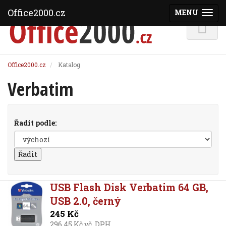
Office2000.cz
MENU
(ZOBRAZI
Office2000.cz
Katalog
Verbatim
Řadit podle:
USB Flash Disk Verbatim 64 GB,
USB 2.0, černý
245 Kč
296,45 Kč vč. DPH