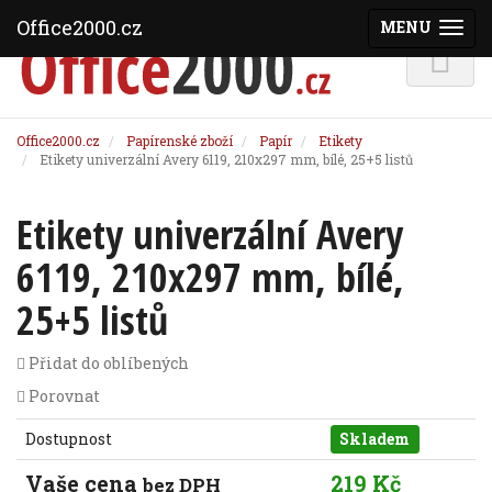
Office2000.cz
MENU
(ZOBRAZI
Office2000.cz
Papírenské zboží
Papír
Etikety
Etikety univerzální Avery 6119, 210x297 mm, bílé, 25+5 listů
Etikety univerzální Avery
6119, 210x297 mm, bílé,
25+5 listů
Přidat do oblíbených
Porovnat
Dostupnost
Skladem
Vaše cena
219 Kč
bez DPH