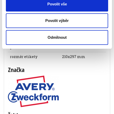
219 Kč
Povolit vše
Specifikace produktu
Povolit výběr
Objednací číslo
915302102973
Odmítnout
barva
bílá
počet listů
30 listů
rozměr etikety
210x297 mm
Značka