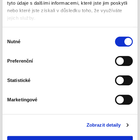
tyto údaje s dalšími informacemi, které jste jim poskytli
univerzální etikety
nebo které jste získali v důsledku toho, že využíváte
vhodné pro všechny standardní laserové,
jejich služby.
inkoustové tiskárny a kopírky
inovativní technologie ultragrip - bezchybné
Výběr
natažení a tisk bez zasekávání
Nutné
Quattro Clean technologie chrání tiskárny
souhlasu
a kopírky před zanesením lepidlem
extra lepivé na různých površích
ostrý tisk, který se nerozmazává
Preferenční
použitý papír je vyráběn ze šetrně spravovaných
a obnovitelných lesů
etikety mají certifikaci FSC
Statistické
bělené bez použití chlóru
rozměr etikety 210 x 297 mm
1 etiketa na listě A4
Marketingové
balení 25 + 5 listů
Informace o produktu
Zobrazit detaily
Etikety univerzální Avery 6119,
210x297 mm, bílé, 25+5 listů