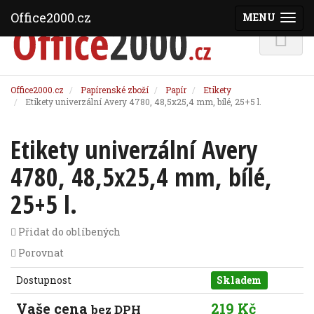
Office2000.cz
MENU
(ZOBRAZI
Office2000.cz
Papírenské zboží
Papír
Etikety
Etikety univerzální Avery 4780, 48,5x25,4 mm, bílé, 25+5 l.
Etikety univerzální Avery
4780, 48,5x25,4 mm, bílé,
25+5 l.
Přidat do oblíbených
Porovnat
Dostupnost
Skladem
Vaše cena
219 Kč
bez DPH