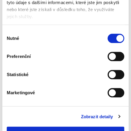
tyto údaje s dalšími informacemi, které jste jim poskytli
univerzální etikety
nebo které jste získali v důsledku toho, že využíváte
vhodné pro všechny standardní laserové,
jejich služby.
inkoustové tiskárny a kopírky
inovativní technologie ultragrip - bezchybné
Výběr
natažení a tisk bez zasekávání
Nutné
Quattro Clean technologie chrání tiskárny
souhlasu
a kopírky před zanesením lepidlem
extra lepivé na různých površích
ostrý tisk, který se nerozmazává
Preferenční
použitý papír je vyráběn ze šetrně spravovaných
a obnovitelných lesů
etikety mají certifikaci FSC
Statistické
bělené bez použití chlóru
rozměr etikety 48,5 x 25,4 mm
40 etiket na listě A4
Marketingové
balení 25 + 5 listů
Informace o produktu
Zobrazit detaily
Etikety univerzální Avery 4780,
48,5x25,4 mm, bílé, 25+5 l.