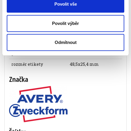
219 Kč
Povolit vše
Specifikace produktu
Povolit výběr
Objednací číslo
91530485254
barva
bílá
Odmítnout
počet listů
30 listů
rozměr etikety
48,5x25,4 mm
Značka