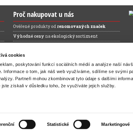
Proč nakupovat u nás
Ověřené produkty od
renomovaných značek
Výhodné ceny
na
ekologický sortiment
Doprava ZDARMA
při nákupu nad 1.200 Kč (bez
DPH)
ívá cookies
reklam, poskytování funkcí sociálních médií a analýze naší návš
e.
Informace o tom, jak náš web využíváme, sdílíme se svými pa
analýzy.
Partneři mohou zkombinovat tyto údaje s dalšími inform
é jste získali v důsledku toho, že využíváte jejich služby.
ovinky a slevy na Váš e-mail:
erenční
Statistické
Marketingové
kancelář bez starostí
|
informace o webu
| e-shop pohání
Webov