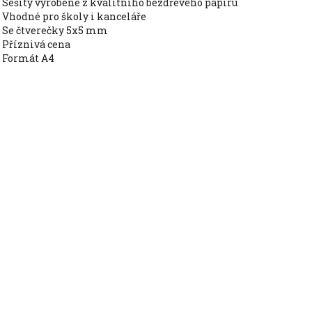
sešity vyrobené z kvalitního bezdřevého papíru
vhodné pro školy i kanceláře
se čtverečky 5x5 mm
příznivá cena
formát A4