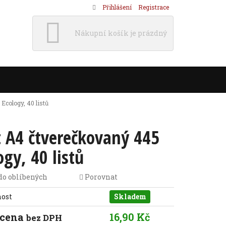
Přihlášení
Registrace
Nákupní košík je prázdný
Ecology, 40 listů
t A4 čtverečkovaný 445
ogy, 40 listů
do oblíbených
Porovnat
nost
Skladem
 cena
16,90 Kč
bez DPH