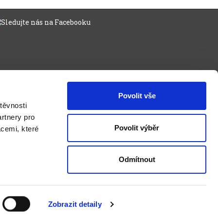
Povolit vše
těvnosti
rtnery pro
Povolit výběr
acemi, které
Odmítnout
Zobrazit detaily
ý obchod
od
Optimal Marketing