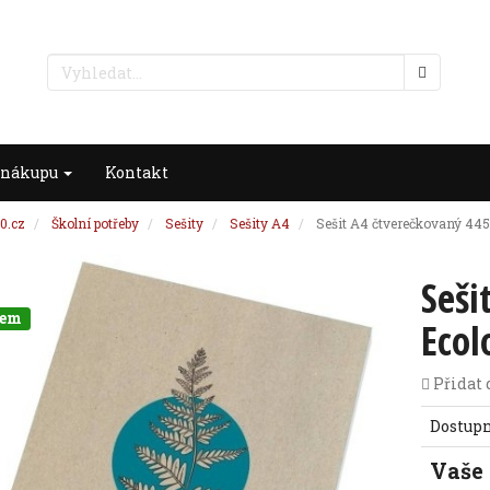
 nákupu
Kontakt
0.cz
Školní potřeby
Sešity
Sešity A4
Sešit A4 čtverečkovaný 445 
Seši
dem
Ecol
Přidat 
Dostup
Vaše