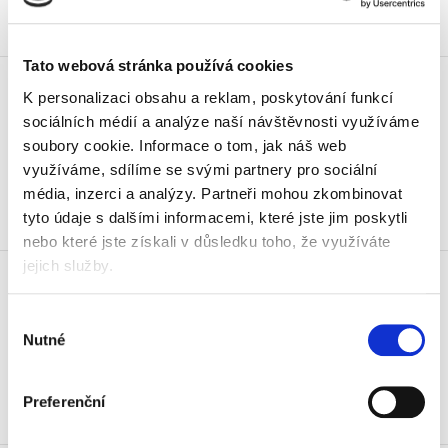
Skladem
Sešit A4 linkovaný 424 Premium,
Tato webová stránka používá cookies
bezdřevý, 20 listů
K personalizaci obsahu a reklam, poskytování funkcí
10,90 Kč
sociálních médií a analýze naší návštěvnosti využíváme
13,19 Kč vč. DPH
soubory cookie.
Informace o tom, jak náš web
využíváme, sdílíme se svými partnery pro sociální
Koupit
média, inzerci a analýzy.
Partneři mohou zkombinovat
tyto údaje s dalšími informacemi, které jste jim poskytli
Skladem
nebo které jste získali v důsledku toho, že využíváte
Sešit A4 linkovaný 424 R,
jejich služby.
recyklovaný, 20 listů
7,50 Kč
Výběr
9,08 Kč vč. DPH
Nutné
souhlasu
Koupit
Preferenční
Novinka
Skladem