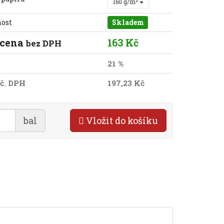
160 g/m²
nost
Skladem
 cena
163 Kč
bez DPH
21 %
č. DPH
197,23 Kč
bal
Vložit do košíku