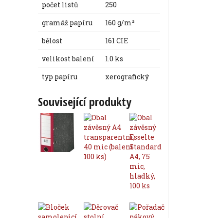
počet listů
250
gramáž papíru
160 g/m²
bělost
161 CIE
velikost balení
1.0 ks
typ papíru
xerografický
Související produkty