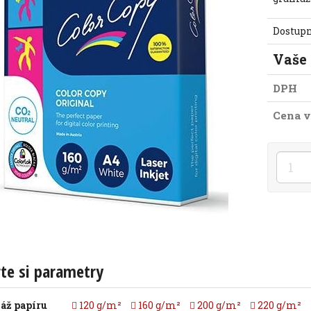
Dostup
Vaše
DPH
Cena v
te si parametry
áž papíru
120 g/m²
160 g/m²
200 g/m²
220 g/m²