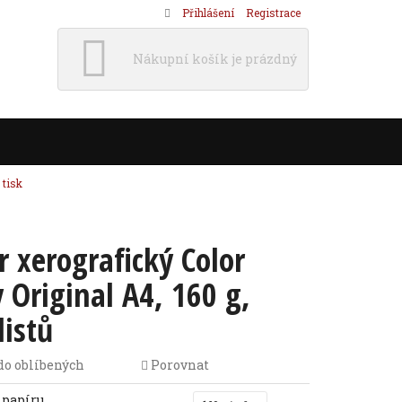
Přihlášení
Registrace
Nákupní košík je prázdný
 tisk
r xerografický Color
 Original A4, 160 g,
listů
do oblíbených
Porovnat
 papíru