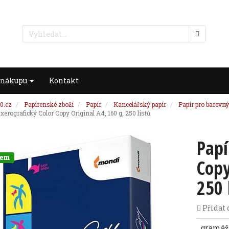
 nákupu
Kontakt
0.cz
Papírenské zboží
Papír
Kancelářský papír
Papír pro barevný
 xerografický Color Copy Original A4, 160 g, 250 listů
Papí
dem
Copy
250 
Přidat 
gramáž