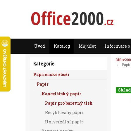
Úvod
Katalog
Můj účet
Informace o
Office200
Kategorie
Papír
Papírenské zboží
Papír
Skla
Kancelářský papír
Papír pro barevný tisk
Recyklovaný papír
Univerzální papír