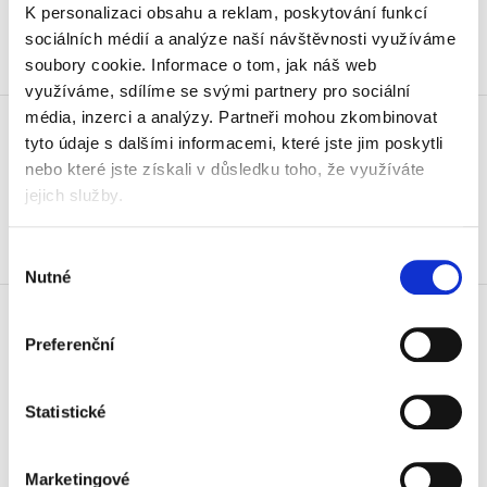
615,89 Kč vč. DPH
K personalizaci obsahu a reklam, poskytování funkcí
sociálních médií a analýze naší návštěvnosti využíváme
Koupit
soubory cookie.
Informace o tom, jak náš web
využíváme, sdílíme se svými partnery pro sociální
Páska Dymo Pocket 12 mm x 7 m,
média, inzerci a analýzy.
Partneři mohou zkombinovat
modrá/bílá
tyto údaje s dalšími informacemi, které jste jim poskytli
395 Kč
nebo které jste získali v důsledku toho, že využíváte
477,95 Kč vč. DPH
jejich služby.
Koupit
Výběr
Nutné
souhlasu
Páska Dymo Pocket 6 mm,
černá/bílá
Preferenční
385 Kč
465,85 Kč vč. DPH
Statistické
Koupit
Skladem
Marketingové