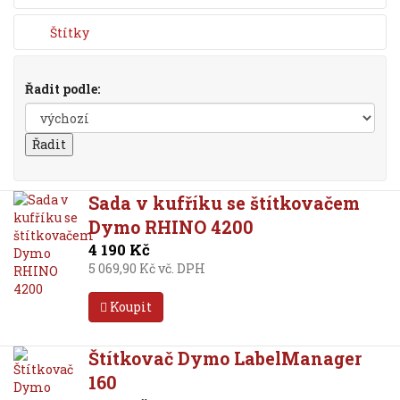
Štítky
Řadit podle:
Sada v kufříku se štítkovačem
Dymo RHINO 4200
4 190 Kč
5 069,90 Kč vč. DPH
Koupit
Štítkovač Dymo LabelManager
160