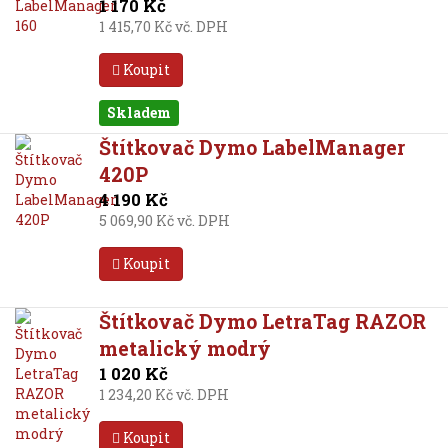
1 170 Kč
1 415,70 Kč vč. DPH
Koupit
Skladem
Štítkovač Dymo LabelManager
420P
4 190 Kč
5 069,90 Kč vč. DPH
Koupit
Štítkovač Dymo LetraTag RAZOR
metalický modrý
1 020 Kč
1 234,20 Kč vč. DPH
Koupit