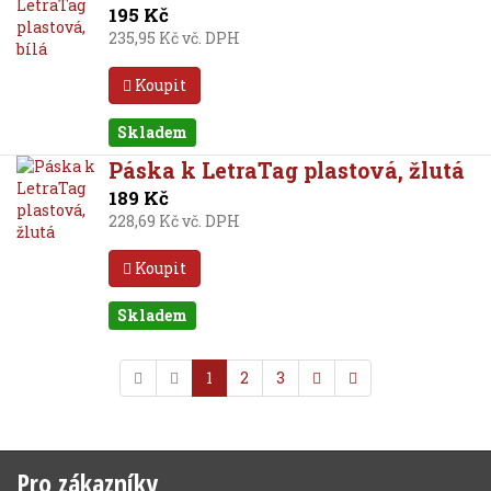
195 Kč
235,95 Kč vč. DPH
Koupit
Skladem
Páska k LetraTag plastová, žlutá
189 Kč
228,69 Kč vč. DPH
Koupit
Skladem
1
2
3
Pro zákazníky