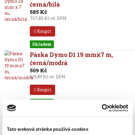
černá/bílá
585 Kč
707,85 Kč vč. DPH
Koupit
Skladem
Páska Dymo D1 19 mmx7 m,
černá/modrá
509 Kč
615,89 Kč vč. DPH
Koupit
Skladem
Páska Dymo D1 19 mmx7 m,
černá/modrá
509 Kč
Tato webová stránka používá cookies