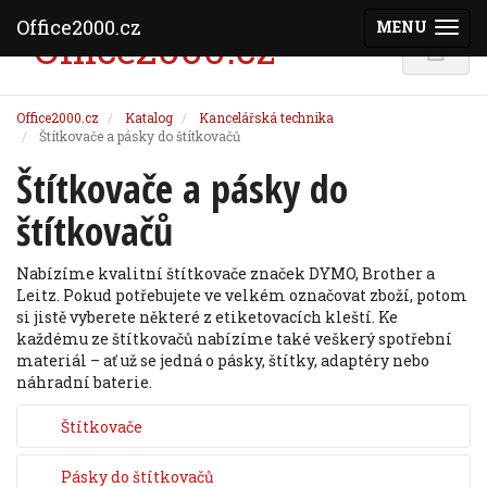
Office2000.cz
MENU
(ZOBRAZI
Office2000.cz
Katalog
Kancelářská technika
Štítkovače a pásky do štítkovačů
Štítkovače a pásky do
štítkovačů
Nabízíme kvalitní štítkovače značek DYMO, Brother a
Leitz. Pokud potřebujete ve velkém označovat zboží, potom
si jistě vyberete některé z etiketovacích kleští. Ke
každému ze štítkovačů nabízíme také veškerý spotřební
materiál – ať už se jedná o pásky, štítky, adaptéry nebo
náhradní baterie.
Štítkovače
Pásky do štítkovačů