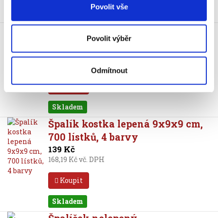
Povolit vše
Skladem
Vložka do špalíčku nelepená
Povolit výběr
8,5x8,5x4 cm, bílá
27 Kč
32,67 Kč vč. DPH
Odmítnout
Koupit
Skladem
Špalík kostka lepená 9x9x9 cm,
700 lístků, 4 barvy
139 Kč
168,19 Kč vč. DPH
Koupit
Skladem