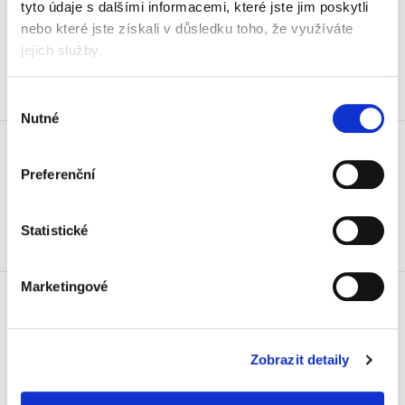
29 Kč
tyto údaje s dalšími informacemi, které jste jim poskytli
35,09 Kč vč. DPH
nebo které jste získali v důsledku toho, že využíváte
jejich služby.
Koupit
Výběr
Skladem
Nutné
souhlasu
Náčrtník A5, 80 g, 40 listů
21 Kč
Preferenční
25,41 Kč vč. DPH
Koupit
Statistické
Skladem
Papír milimetrový A4 blok
Marketingové
50 listů
39 Kč
47,19 Kč vč. DPH
Zobrazit detaily
Koupit