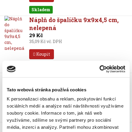
Skladem
Náplň do špalíčku 9x9x4,5 cm,
nelepená
29 Kč
35,09 Kč vč. DPH
Koupit
Skladem
Náčrtník A4, 80 g, 20 listů
21 Kč
Tato webová stránka používá cookies
25,41 Kč vč. DPH
K personalizaci obsahu a reklam, poskytování funkcí
Koupit
sociálních médií a analýze naší návštěvnosti využíváme
soubory cookie.
Informace o tom, jak náš web
Skladem
využíváme, sdílíme se svými partnery pro sociální
Náčrtník A4, 80 g, 40 listů
média, inzerci a analýzy.
Partneři mohou zkombinovat