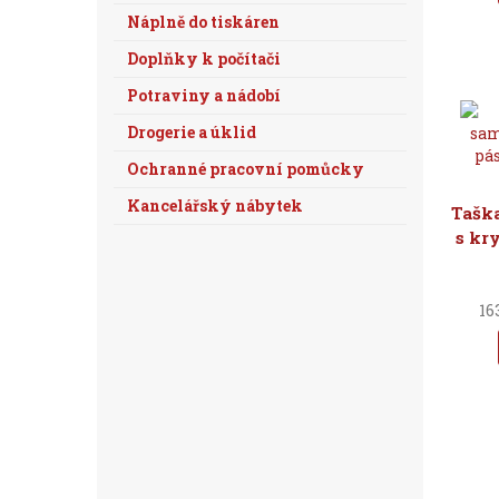
Náplně do tiskáren
Doplňky k počítači
Potraviny a nádobí
Drogerie a úklid
Ochranné pracovní pomůcky
Kancelářský nábytek
Taška
s kry
16