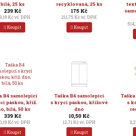
bílá, 25 ks
recyklovaná, 25 ks
tex
239 Kč
175 Kč
samo
9,19 Kč vč. DPH
211,75 Kč vč. DPH
514
Koupit
Koupit
a B4 samolepicí
Taška B4 samolepicí
Taška
cí páskou, kříž.
s krycí páskou, křížové
s k
o, bílá, 50 ks
dno
re
339 Kč
10,50 Kč
0,19 Kč vč. DPH
12,71 Kč vč. DPH
3,
Koupit
Koupit