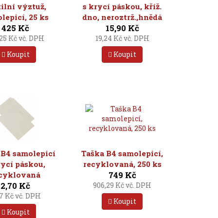
tilní výztuž,
s krycí páskou, kříž.
lepicí, 25 ks
dno, neroztrž.,hnědá
425 Kč
15,90 Kč
,25 Kč vč. DPH
19,24 Kč vč. DPH
Koupit
Koupit
 B4 samolepicí
Taška B4 samolepicí,
rycí páskou,
recyklovaná, 250 ks
749 Kč
cyklovaná
2,70 Kč
906,29 Kč vč. DPH
27 Kč vč. DPH
Koupit
Koupit