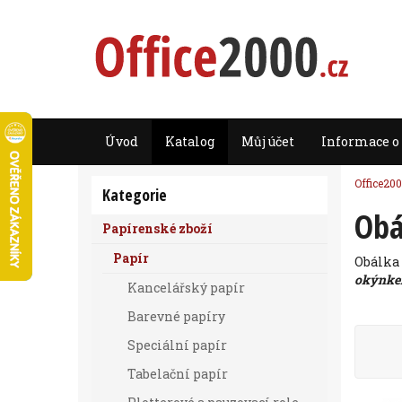
Úvod
Katalog
Můj účet
Informace o
Office200
Kategorie
Obá
Papírenské zboží
Papír
Obálka
okýnk
Kancelářský papír
Barevné papíry
Speciální papír
Tabelační papír