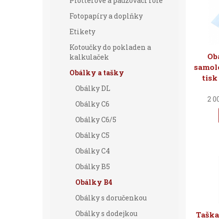
Plotterové a pauzovací role
Fotopapíry a doplňky
Etikety
Kotoučky do pokladen a
Ob
kalkulaček
samole
Obálky a tašky
tisk
Obálky DL
2 0
Obálky C6
Obálky C6/5
Obálky C5
Obálky C4
Obálky B5
Obálky B4
Obálky s doručenkou
Obálky s dodejkou
Taška