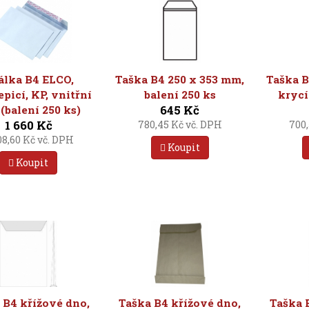
álka B4 ELCO,
Taška B4 250 x 353 mm,
Taška B
picí, KP, vnitřní
balení 250 ks
krycí
645 Kč
 (balení 250 ks)
1 660 Kč
780,45 Kč vč. DPH
700,
08,60 Kč vč. DPH
Koupit
Koupit
 B4 křížové dno,
Taška B4 křížové dno,
Taška 