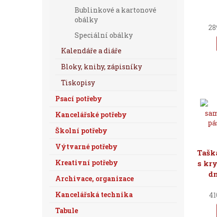
Bublinkové a kartonové
obálky
28
Speciální obálky
Kalendáře a diáře
Bloky, knihy, zápisníky
Tiskopisy
Psací potřeby
Kancelářské potřeby
Školní potřeby
Výtvarné potřeby
Tašk
Kreativní potřeby
s kry
dn
Archivace, organizace
Kancelářská technika
41
Tabule