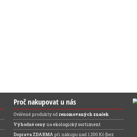
Proč nakupovat u nás
Ověřené produkty od
renomovaných značek
Výhodné ceny
na
ekologický sortiment
Doprava ZDARMA
při nákupu nad 1.200 Kč (bez