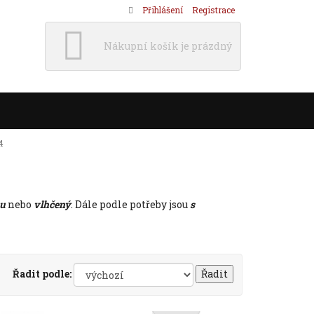
Přihlášení
Registrace
Nákupní košík je prázdný
4
ou
nebo
vlhčený
. Dále podle potřeby jsou
s
Řadit podle: