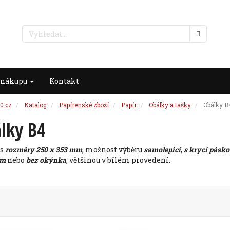
 nákupu
Kontakt
0.cz
Katalog
Papírenské zboží
Papír
Obálky a tašky
Obálky B
lky B4
 s
rozměry 250 x 353 mm
, možnost výběru
samolepicí
,
s krycí pásk
em
nebo
bez okýnka
, většinou v bílém provedení.