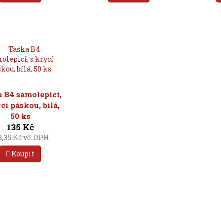
 B4 samolepicí,
cí páskou, bílá,
50 ks
135 Kč
3,35 Kč vč. DPH
Koupit