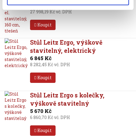
23 139 Kč
27 998,19 Kč vč. DPH
Koupit
Stůl Leitz Ergo, výškově
stavitelný, elektrický
6 845 Kč
8 282,45 Kč vč. DPH
Koupit
Stůl Leitz Ergo s kolečky,
výškově stavitelný
5 670 Kč
6 860,70 Kč vč. DPH
Koupit