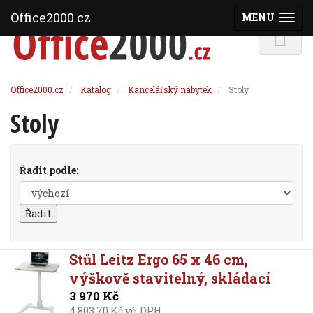
Office2000.cz
MENU
(ZOBRAZI
Office2000.cz
Katalog
Kancelářský nábytek
Stoly
Stoly
Řadit podle:
Stůl Leitz Ergo 65 x 46 cm,
výškově stavitelný, skládací
3 970 Kč
4 803,70 Kč vč. DPH