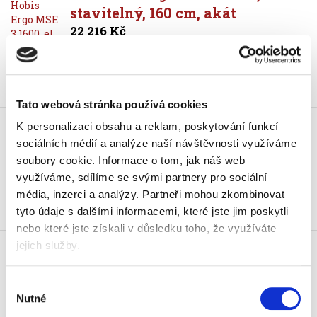
stavitelný, 160 cm, akát
22 216 Kč
26 881,36 Kč vč. DPH
Koupit
Tato webová stránka používá cookies
Stůl Hobis Ergo MSE 3 1600, el.
K personalizaci obsahu a reklam, poskytování funkcí
stavitelný, 160 cm, ořech
sociálních médií a analýze naší návštěvnosti využíváme
22 216 Kč
soubory cookie.
Informace o tom, jak náš web
26 881,36 Kč vč. DPH
využíváme, sdílíme se svými partnery pro sociální
média, inzerci a analýzy.
Partneři mohou zkombinovat
Koupit
tyto údaje s dalšími informacemi, které jste jim poskytli
nebo které jste získali v důsledku toho, že využíváte
Stůl Hobis Ergo MSE 3 1600, el.
jejich služby.
stavitelný, 160 cm, třešeň
22 216 Kč
Výběr
26 881,36 Kč vč. DPH
Nutné
souhlasu