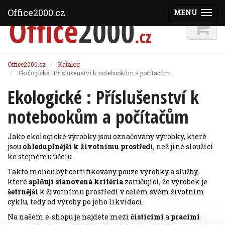
Office2000.cz
MENU
(ZOBRAZI
Office2000.cz
Katalog
Ekologické : Příslušenství k notebookům a počítačům
Ekologické : Příslušenství k
notebookům a počítačům
Jako ekologické výrobky jsou označovány výrobky, které
jsou
ohleduplnější k životnímu prostředí
, než jiné sloužící
ke stejnému účelu.
Takto mohou být certifikovány pouze výrobky a služby,
které
splňují stanovená kritéria
zaručující, že výrobek je
šetrnější
k životnímu prostředí v celém svém životním
cyklu, tedy od výroby po jeho likvidaci.
Na našem e-shopu je najdete mezi
čistícími
a
pracími