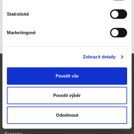
na těžce přístupná místa, 145 g
269 Kč
Statistické
325,49 Kč vč. DPH
Koupit
Marketingové
Skladem
Zobrazit detaily
Pro zákazníky
Obchodní podmínky
Povolit vše
Způsoby doručení a platby
Reklamační řád
Povolit výběr
Výhody registrace
Ochrana osobních údajů
Odmítnout
Magazín zelená kancelář
Kontakt