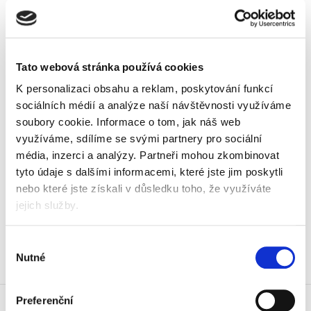
prostředky,
kancelářskými
potřebami
,
výrobky z papíru
,
psacími potřebami
,
doplňky do kanceláře
a
archivačními
potřebami
.
Aby mohl být výrobek označen ekoznačkou,
musí splňovat
přísnější požadavky
týkající se
úspory materiálu
(např.
Tato webová stránka používá cookies
recyklovaný papír),
energetické úspornosti
(elektrické
K personalizaci obsahu a reklam, poskytování funkcí
spotřebiče),
biologické rozložitelnosti
(prací a čisticí
sociálních médií a analýze naší návštěvnosti využíváme
prostředky), vyloučení obsahu škodlivých látek a
samozřejmě vhodnosti pro použití, tj. že skutečně dobře
soubory cookie.
Informace o tom, jak náš web
plní svou funkci (např. že prací prostředek dobře pere) a
využíváme, sdílíme se svými partnery pro sociální
dalších ukazatelů.
média, inzerci a analýzy.
Partneři mohou zkombinovat
Všechny ekologické výrobky na našem e-shopu jsou
tyto údaje s dalšími informacemi, které jste jim poskytli
označeny
štítkem ekologické
.
nebo které jste získali v důsledku toho, že využíváte
jejich služby.
Řadit podle:
Výběr
Nutné
souhlasu
Hmota čisticí Logo Cyber Clean
Preferenční