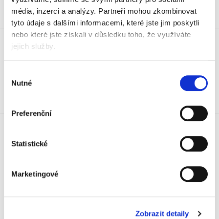
média, inzerci a analýzy.
Partneři mohou zkombinovat
Skladem
tyto údaje s dalšími informacemi, které jste jim poskytli
Děrovač velkokapacitní Novus B
nebo které jste získali v důsledku toho, že využíváte
2200 re+new, 200 listů
jejich služby.
3 190 Kč
3 859,90 Kč vč. DPH
Výběr
Nutné
souhlasu
Koupit
Preferenční
Etikety varovné Avery 7250,
74x100 mm, potisk Neklopit
Statistické
225 Kč
272,25 Kč vč. DPH
Marketingové
Koupit
Skladem
Etikety varovné Avery 7251,
Zobrazit detaily