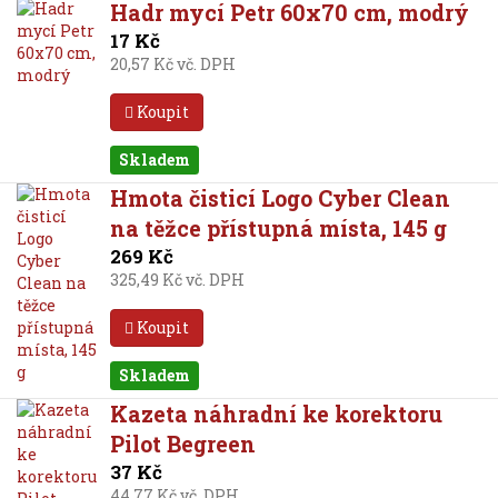
Hadr mycí Petr 60x70 cm, modrý
17 Kč
20,57 Kč vč. DPH
Koupit
Skladem
Hmota čisticí Logo Cyber Clean
na těžce přístupná místa, 145 g
269 Kč
325,49 Kč vč. DPH
Koupit
Skladem
Kazeta náhradní ke korektoru
Pilot Begreen
37 Kč
44,77 Kč vč. DPH