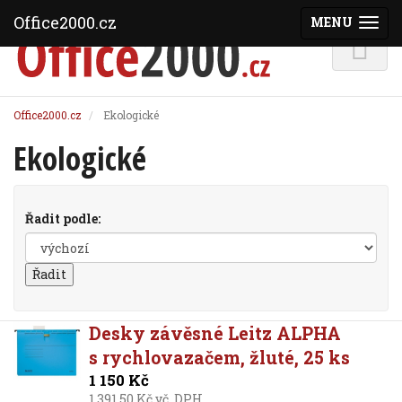
Office2000.cz
MENU
(ZOBRAZI
Office2000.cz
Ekologické
Ekologické
Řadit podle:
Desky závěsné Leitz ALPHA
s rychlovazačem, žluté, 25 ks
1 150 Kč
1 391,50 Kč vč. DPH