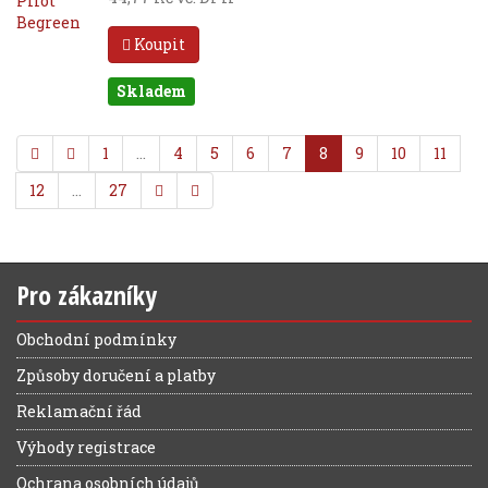
Koupit
Skladem
1
…
4
5
6
7
8
9
10
11
12
…
27
Pro zákazníky
Obchodní podmínky
Způsoby doručení a platby
Reklamační řád
Výhody registrace
Ochrana osobních údajů