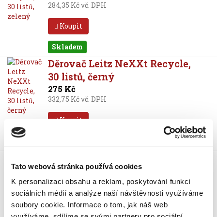
284,35 Kč vč. DPH
Koupit
Skladem
Děrovač Leitz NeXXt Recycle,
30 listů, černý
275 Kč
332,75 Kč vč. DPH
Koupit
Skladem
Děrovač Leitz NeXXt Recycle,
Tato webová stránka používá cookies
30 listů, červený
275 Kč
K personalizaci obsahu a reklam, poskytování funkcí
332,75 Kč vč. DPH
sociálních médií a analýze naší návštěvnosti využíváme
soubory cookie.
Informace o tom, jak náš web
Koupit
využíváme, sdílíme se svými partnery pro sociální