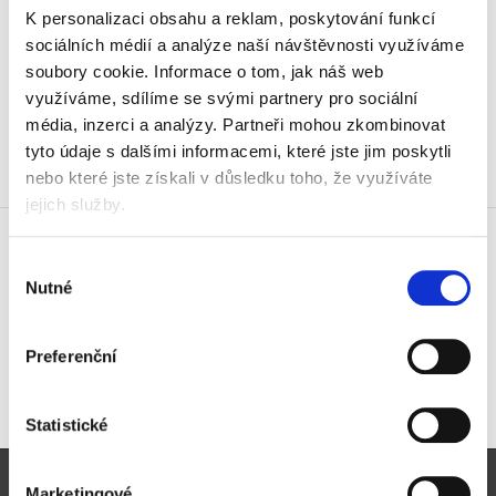
Páska balicí 3M 369, 50 mm x
K personalizaci obsahu a reklam, poskytování funkcí
66 m, hnědá
sociálních médií a analýze naší návštěvnosti využíváme
57 Kč
soubory cookie.
Informace o tom, jak náš web
68,97 Kč vč. DPH
využíváme, sdílíme se svými partnery pro sociální
média, inzerci a analýzy.
Partneři mohou zkombinovat
Koupit
tyto údaje s dalšími informacemi, které jste jim poskytli
nebo které jste získali v důsledku toho, že využíváte
Skladem
jejich služby.
Páska balicí 3M 369, 50 mm x
66 m, transparentní
Výběr
42 Kč
Nutné
souhlasu
50,82 Kč vč. DPH
Koupit
Preferenční
Skladem
Statistické
Pro zákazníky
Marketingové