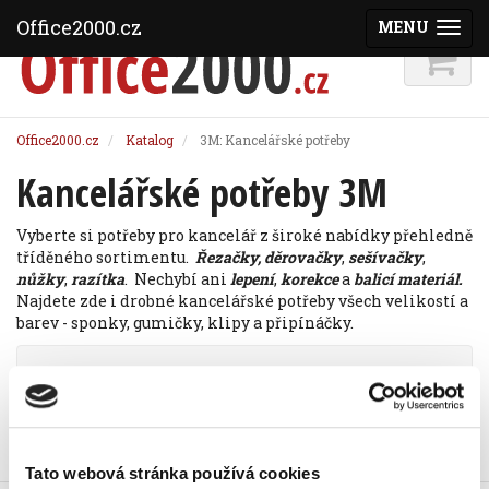
Office2000.cz
MENU
(ZOBRAZI
Office2000.cz
Katalog
3M: Kancelářské potřeby
Kancelářské potřeby 3M
Vyberte si potřeby pro kancelář z široké nabídky přehledně
tříděného sortimentu.
Ř
ezačky,
děrovačky
,
sešívačky
,
nůžky
,
razítka
. Nechybí ani
lepení
,
korekce
a
balicí materiál.
Najdete zde i drobné kancelářské potřeby všech velikostí a
barev - sponky, gumičky, klipy a připínáčky.
Řadit podle:
Tato webová stránka používá cookies