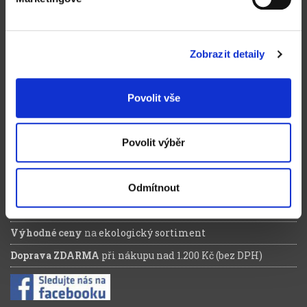
Obchodní podmínky
Způsoby doručení a platby
Zobrazit detaily
Reklamační řád
Výhody registrace
Povolit vše
Ochrana osobních údajů
Magazín zelená kancelář
Povolit výběr
Kontakt
Proč nakupovat u nás
Odmítnout
Ověřené produkty od
renomovaných značek
Výhodné ceny
na
ekologický sortiment
Doprava ZDARMA
při nákupu nad 1.200 Kč (bez DPH)