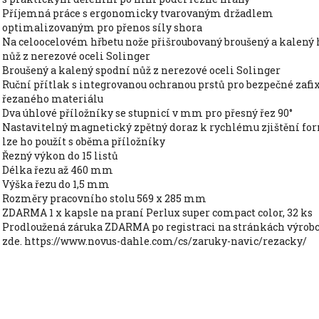
příjemná práce s ergonomicky tvarovaným držadlem
optimalizovaným pro přenos síly shora
na celoocelovém hřbetu nože přišroubovaný broušený a kalený horní
nůž z nerezové oceli Solinger
broušený a kalený spodní nůž z nerezové oceli Solinger
ruční přítlak s integrovanou ochranou prstů pro bezpečné zafixování
řezaného materiálu
dva úhlové příložníky se stupnicí v mm pro přesný řez 90°
nastavitelný magnetický zpětný doraz k rychlému zjištění formátu,
lze ho použít s oběma příložníky
řezný výkon do 15 listů
délka řezu až 460 mm
výška řezu do 1,5 mm
rozměry pracovního stolu 569 x 285 mm
ZDARMA 1 x kapsle na praní Perlux super compact color, 32 ks
Prodloužená záruka ZDARMA po registraci na stránkách výrobce. Více
zde. https://www.novus-dahle.com/cs/zaruky-navic/rezacky/