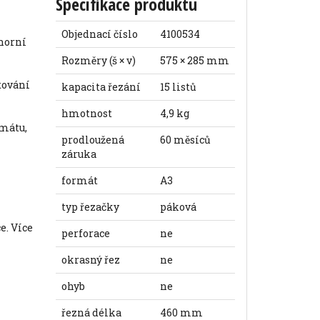
Specifikace produktu
Objednací číslo
4100534
Rozměry (š × v)
575 × 285 mm
kapacita řezání
15 listů
hmotnost
4,9 kg
prodloužená
60 měsíců
záruka
formát
A3
typ řezačky
páková
perforace
ne
okrasný řez
ne
ohyb
ne
řezná délka
460 mm