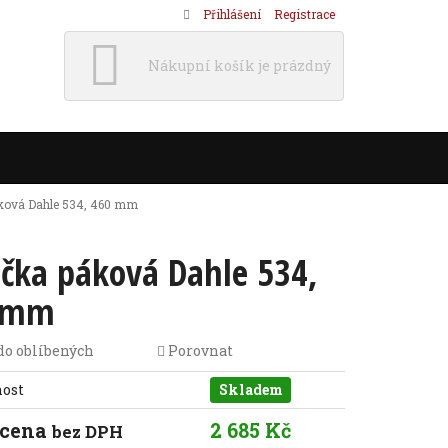
Přihlášení
Registrace
Nákupní košík je prázdný
ková Dahle 534, 460 mm
čka páková Dahle 534,
 mm
do oblíbených
Porovnat
nost
Skladem
 cena
2 685 Kč
bez DPH