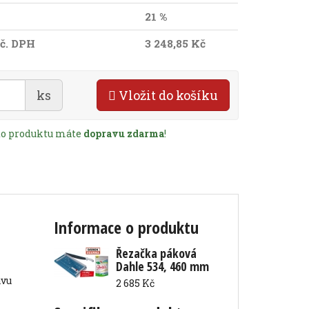
21 %
č. DPH
3 248,85 Kč
ks
Vložit do košíku
to produktu máte
dopravu zdarma
!
Informace o produktu
Řezačka páková
Dahle 534, 460 mm
avu
2 685 Kč