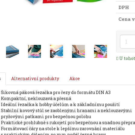
DPH
Cena v
U toho
s
Alternativní produkty
Akce
šikovná páková řezačka pro řezy do formátu DIN A3
kompaktní, neklouzavá a přesná
ideální řezačka k hobby účelům a k základnímu použití
stabilní kovový stůl se zaoblenými hranami a neklouzavými
pryžovými patkami pro bezpečnou polohu
praktické prohlubně s rukojetí pro bezpečnou a snadnou přepr
formátovací čáry na stole k lepšímu zarovnání materiálu
s praktickým dělením po mm podél řezné hrany