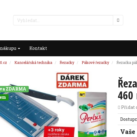
 nákupu
Kontakt
0.cz
Kancelářská technika
Řezačky
Pákové řezačky
Řezačka pá
Řeza
ava ZDARMA
460
dem
Přidat 
Dostup
Vaše