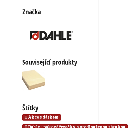
Značka
Související produkty
Štítky
Akce s dárkem
Dahle - pákové řezačky s prodlouženou zárukou