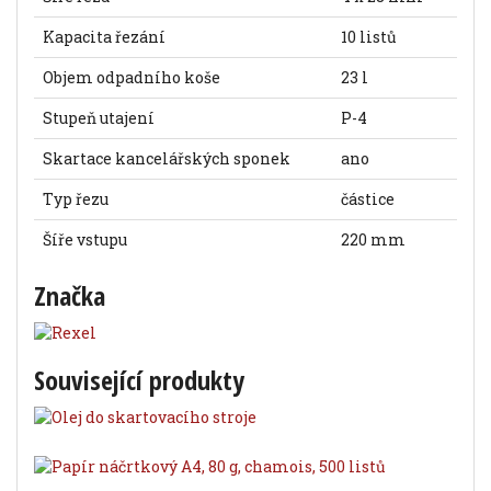
Kapacita řezání
10 listů
Objem odpadního koše
23 l
Stupeň utajení
P-4
Skartace kancelářských sponek
ano
Typ řezu
částice
Šíře vstupu
220 mm
Značka
Související produkty