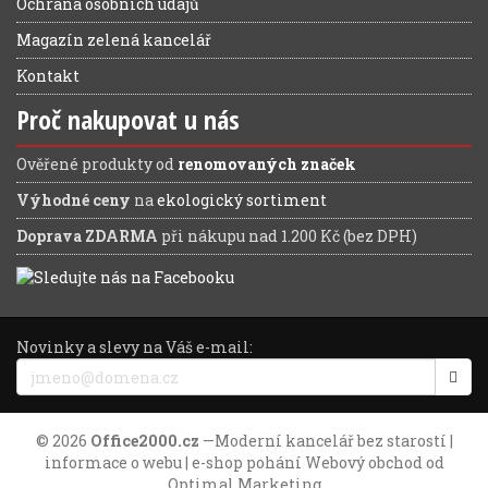
Ochrana osobních údajů
Magazín zelená kancelář
Kontakt
Proč nakupovat u nás
Ověřené produkty od
renomovaných značek
Výhodné ceny
na
ekologický sortiment
Doprava ZDARMA
při nákupu nad 1.200 Kč (bez DPH)
Novinky a slevy na Váš e-mail:
© 2026
Office2000.cz
—
Moderní kancelář bez starostí
|
informace o webu
| e-shop pohání
Webový obchod
od
Optimal Marketing