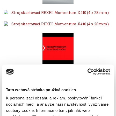
Popis
Alternativní produkty
Akce
Tato webová stránka používá cookies
Osobní skartovací stroj
Stroj skartovací REXEL
K personalizaci obsahu a reklam, poskytování funkcí
Momentum X410 (4 x 28 mm)
vyhoví potřebám menší
či domácí kanceláře. Praktické rozměry, spolehlivý
sociálních médií a analýze naší návštěvnosti využíváme
výkon a jednoduché ovládání – přesně to, co od osobní
soubory cookie.
Informace o tom, jak náš web
skartovačky očekáváte.