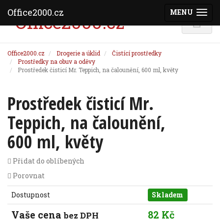
Office2000.cz
MENU
(ZOBRAZI
Office2000.cz
Drogerie a úklid
Čistící prostředky
Prostředky na obuv a oděvy
Prostředek čisticí Mr. Teppich, na čalounění, 600 ml, květy
Prostředek čisticí Mr.
Teppich, na čalounění,
600 ml, květy
Přidat do oblíbených
Porovnat
Dostupnost
Skladem
Vaše cena
82 Kč
bez DPH