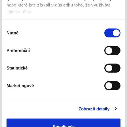
praktický pomocník na čištění koberců
nebo které jste získali v důsledku toho, že využíváte
a čalounění
vhodný i pro alergiky
jejich služby.
díky aktivnímu kyslíku dokonale odstraní
i silné a zaschlé skvrny prach i jiné alergeny
Výběr
neutralizuje pachy a kobercům dodává měkkost
Nutné
souhlasu
a chrání barvy
pěna ve spreji
objem 600 ml
Preferenční
vůně květin
Informace o produktu
Statistické
Prostředek čisticí Mr. Teppich,
na čalounění, 600 ml, květy
Marketingové
82 Kč
Zobrazit detaily
Specifikace produktu
Povolit vše