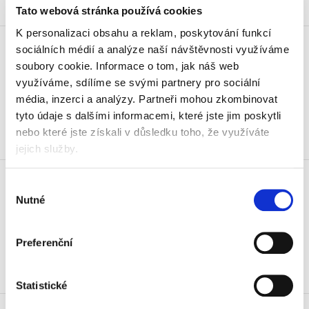
Skladem
Tato webová stránka používá cookies
Kapesníčky papírové Linteo,
K personalizaci obsahu a reklam, poskytování funkcí
sociálních médií a analýze naší návštěvnosti využíváme
dvouvrstvé, krabice, 100 ks
soubory cookie.
Informace o tom, jak náš web
21 Kč
využíváme, sdílíme se svými partnery pro sociální
25,41 Kč vč. DPH
média, inzerci a analýzy.
Partneři mohou zkombinovat
Koupit
tyto údaje s dalšími informacemi, které jste jim poskytli
nebo které jste získali v důsledku toho, že využíváte
Skladem
jejich služby.
Kapesníčky papírové Linteo,
dvouvrstvé, krabice, 150 ks
Výběr
Nutné
souhlasu
24 Kč
29,04 Kč vč. DPH
Preferenční
Koupit
Nejprodávanější
Skladem
Statistické
Kapesníčky papírové Linteo,