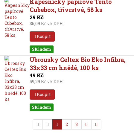
Kapesníčky papírové Tento
Cubebox, třívrstvé, 58 ks
29 Kč
35,09 Kč vč. DPH
Koupit
Skladem
Ubrousky Celtex Bio Eko Infibra,
33x33 cm hnědé, 100 ks
49 Kč
59,29 Kč vč. DPH
Koupit
Skladem
1
2
3