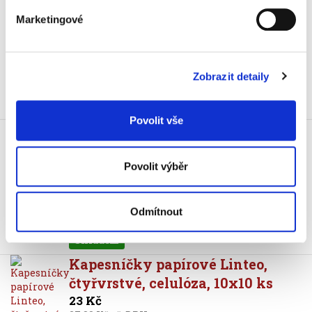
dvouvrstvé, krabice, 200 ks
Marketingové
27 Kč
32,67 Kč vč. DPH
Koupit
Zobrazit detaily
Skladem
Povolit vše
Kapesníčky papírové Linteo,
třívrstvé, 10 x 10 ks
19 Kč
Povolit výběr
22,99 Kč vč. DPH
Koupit
Odmítnout
Skladem
Kapesníčky papírové Linteo,
čtyřvrstvé, celulóza, 10x10 ks
23 Kč