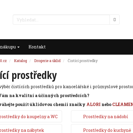
 nákupu
Kontakt
0.cz
Katalog
Drogerie a úklid
Čistící prostředky
tící prostředky
výběr čistících prostředků pro kancelářské i průmyslové prostor
Vám na kvalitní a účinných prostředcích?
váhejte použít úklidovou chemii značky
ALORI
nebo
CLEAME
rostředky do koupelny a WC
Prostředky na nádobí
rostředky na nábytek
Prostředky do kuchyně