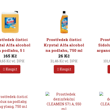
středek čisticí
Prostředek čisticí
Pros
al Alfa alcohol
Krystal Alfa alcohol
Sidol
 podlahu, 5 l
na podlahu, 750 ml
argano
165 Kč
26 Kč
9,65 Kč vč. DPH
31,46 Kč vč. DPH
101
Koupit
Koupit