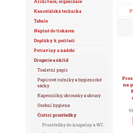
Archivace, organizace
P
Kancelářská technika
Tabule
Náplně do tiskáren
Doplňky k počítači
Potraviny a nádobí
Drogerie a úklid
Toaletní papír
Pros
Papírové ručníky a hygienické
na p
sáčky
Kapesníčky, ubrousky a ubrusy
Osobní hygiena
99
Čistící prostředky
Prostředky do koupelny a WC