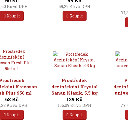
60 Kč
49 Kč
,60 Kč vč. DPH
59,29 Kč vč. DPH
71,
Koupit
Koupit
Prostředek
Prostředek
P
fekční Krezosan
dezinfekční Krystal
dezinf
sh Plus 950 ml
Sanan Klasik, 5,5 kg
unive
68 Kč
129 Kč
,28 Kč vč. DPH
156,09 Kč vč. DPH
77,
Koupit
Koupit