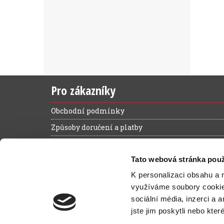
Pro zákazníky
Obchodní podmínky
Způsoby doručení a platby
Reklamační řád
Tato webová stránka použ
Výhody registrace
K personalizaci obsahu a 
Ochrana osobních údajů
využíváme soubory cooki
Magazín zelená kancelář
sociální média, inzerci a 
Kontakt
jste jim poskytli nebo kter