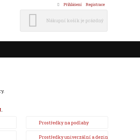
Přihlášení
Registrace
Nákupní košík je prázdný
y.
N
.
Prostředky na podlahy
Prostředky univerzální a dezinfekční