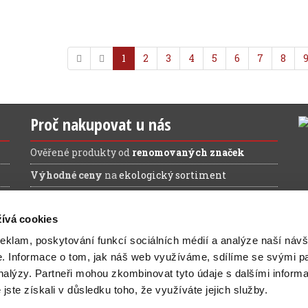
1
2
3
4
5
6
7
8
Proč nakupovat u nás
Ověřené produkty od
renomovaných značek
Výhodné ceny
na
ekologický sortiment
Doprava ZDARMA
při nákupu nad 1.200 Kč (bez
DPH)
ívá cookies
reklam, poskytování funkcí sociálních médií a analýze naší návš
e.
Informace o tom, jak náš web využíváme, sdílíme se svými pa
analýzy.
Partneři mohou zkombinovat tyto údaje s dalšími inform
é jste získali v důsledku toho, že využíváte jejich služby.