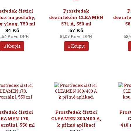
středek čisticí
Prostředek
P
lux na podlahy,
dezinfekční CLEAMEN
dezinf
g ylang, 750 ml
571 A, 550 ml
58
84 Kč
67 Kč
1,64 Kč vč. DPH
81,07 Kč vč. DPH
68,
Koupit
Koupit
středek čisticí
Prostředek čisticí
Pros
LEAMEN 170,
CLEAMEN 300/400 A,
erzální, 550 ml
k přímé aplikaci
410 