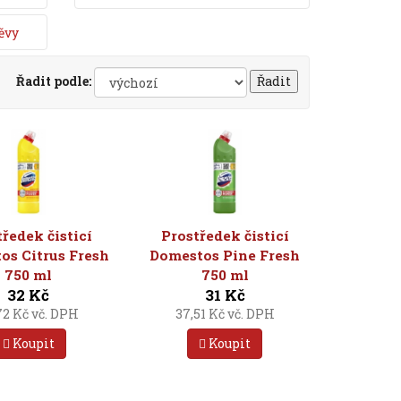
ěvy
Řadit podle:
tředek čisticí
Prostředek čisticí
os Citrus Fresh
Domestos Pine Fresh
750 ml
750 ml
32 Kč
31 Kč
72 Kč vč. DPH
37,51 Kč vč. DPH
Koupit
Koupit