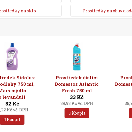
rostředky na sklo
Prostředky na obuv a od
tředek Sidolux
Prostředek čisticí
Pros
odlahy 750 ml,
Domestos Atlantic
Domest
Mars.mýdlo
Fresh 750 ml
33 Kč
s levandulí
82 Kč
39,93 Kč vč. DPH
38,
,22 Kč vč. DPH
Koupit
Koupit