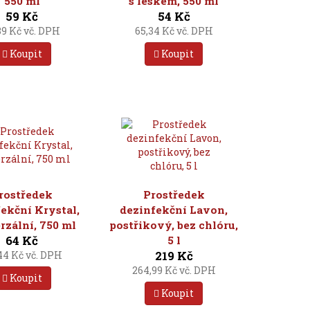
550 ml
s leskem, 550 ml
59 Kč
54 Kč
39 Kč vč. DPH
65,34 Kč vč. DPH
Koupit
Koupit
rostředek
Prostředek
ekční Krystal,
dezinfekční Lavon,
rzální, 750 ml
postřikový, bez chlóru,
64 Kč
5 l
219 Kč
44 Kč vč. DPH
264,99 Kč vč. DPH
Koupit
Koupit