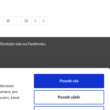
9
10
…
22
Povolit vše
těvnosti
rtnery pro
Povolit výběr
acemi, které