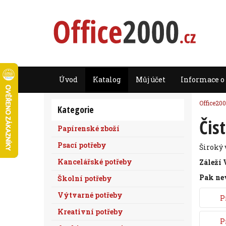
Úvod
Katalog
Můj účet
Informace o
Office200
Kategorie
Čis
Papírenské zboží
Psací potřeby
Široký 
Kancelářské potřeby
Záleží 
Pak ne
Školní potřeby
Výtvarné potřeby
P
Kreativní potřeby
P