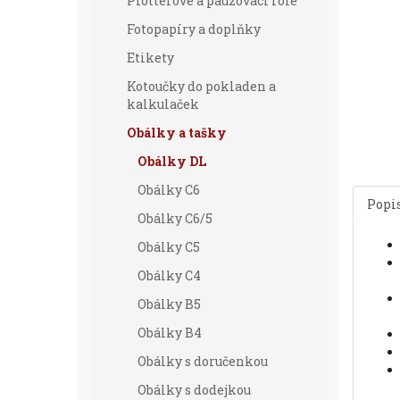
Plotterové a pauzovací role
Fotopapíry a doplňky
Etikety
Kotoučky do pokladen a
kalkulaček
Obálky a tašky
Obálky DL
Obálky C6
Popi
Obálky C6/5
Obálky C5
Obálky C4
Obálky B5
Obálky B4
Obálky s doručenkou
Obálky s dodejkou