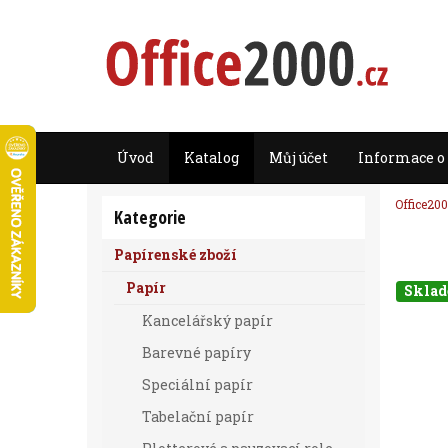
Úvod
Katalog
Můj účet
Informace o
Office200
Kategorie
Papírenské zboží
Papír
Skla
Kancelářský papír
Barevné papíry
Speciální papír
Tabelační papír