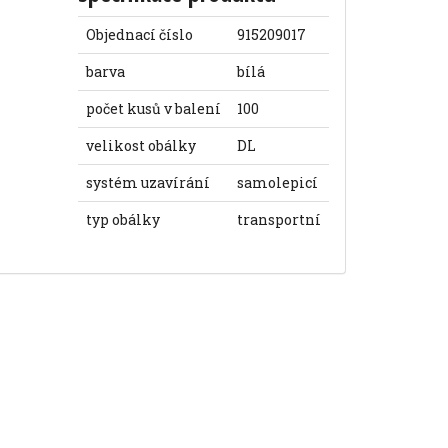
Objednací číslo
915209017
barva
bílá
počet kusů v balení
100
velikost obálky
DL
systém uzavírání
samolepicí
typ obálky
transportní