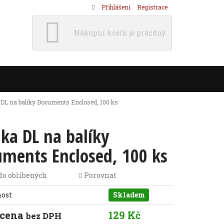
Přihlášení
Registrace
Nákupní košík je prázdný
 DL na balíky Documents Enclosed, 100 ks
ka DL na balíky
ments Enclosed, 100 ks
do oblíbených
Porovnat
nost
Skladem
 cena
129 Kč
bez DPH