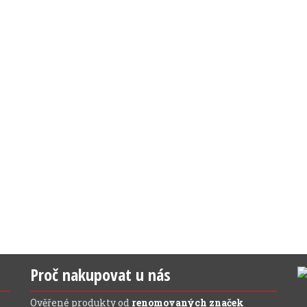
Proč nakupovat u nás
Ověřené produkty od
renomovaných značek