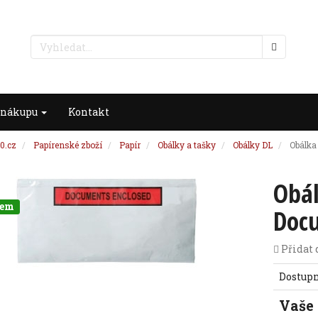
 nákupu
Kontakt
0.cz
Papírenské zboží
Papír
Obálky a tašky
Obálky DL
Obálka
Obál
dem
Docu
Přidat 
Dostup
Vaše