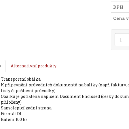
DPH
Cena v
s
Alternativní produkty
transportní obálka
k připevnění průvodních dokumentů na balíky (např. faktury, dodací
listy či poštovní průvodky)
obálka je potištěna nápisem Document Enclosed (česky dokumenty
přiloženy)
samolepicí zadní strana
formát DL
balení 100 ks