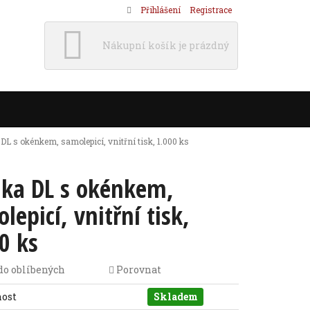
Přihlášení
Registrace
Nákupní košík je prázdný
DL s okénkem, samolepicí, vnitřní tisk, 1.000 ks
lka DL s okénkem,
lepicí, vnitřní tisk,
0 ks
do oblíbených
Porovnat
nost
Skladem