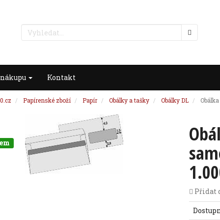
 nákupu
Kontakt
0.cz
Papírenské zboží
Papír
Obálky a tašky
Obálky DL
Obálka 
Obá
dem
samo
1.00
Přidat 
Dostup