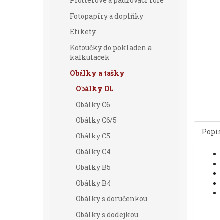
Plotterové a pauzovací role
Fotopapíry a doplňky
Etikety
Kotoučky do pokladen a
kalkulaček
Obálky a tašky
Obálky DL
Obálky C6
Obálky C6/5
Popi
Obálky C5
Obálky C4
Obálky B5
Obálky B4
Obálky s doručenkou
Obálky s dodejkou