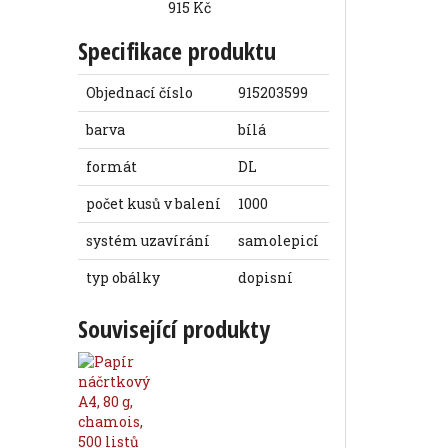
915 Kč
Specifikace produktu
Objednací číslo
915203599
barva
bílá
formát
DL
počet kusů v balení
1000
systém uzavírání
samolepicí
typ obálky
dopisní
Související produkty