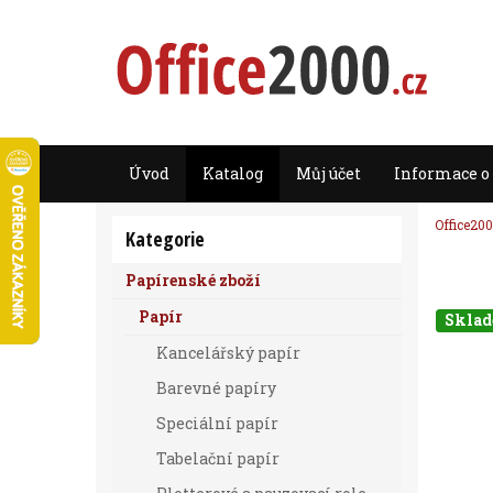
Úvod
Katalog
Můj účet
Informace o
Office200
Kategorie
Papírenské zboží
Papír
Skla
Kancelářský papír
Barevné papíry
Speciální papír
Tabelační papír