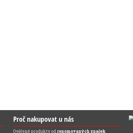
Proč nakupovat u nás
Ověřené produkty od
renomovaných značek