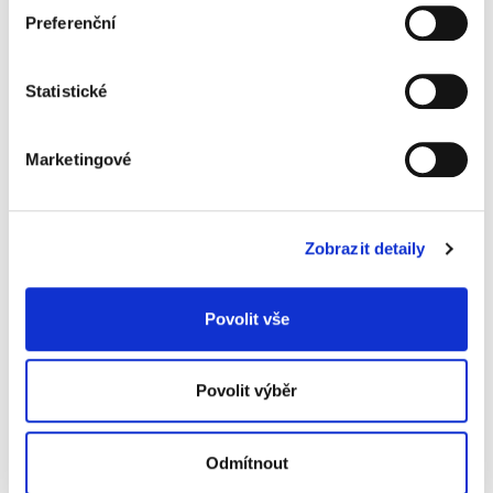
Flip-chart Personal Eco
Preferenční
2 390 Kč
Statistické
Specifikace produktu
Marketingové
Objednací číslo
4195010
šířka
90 cm
Zobrazit detaily
výška
67 cm
Značka
Povolit vše
Související produkty
Povolit výběr
Odmítnout