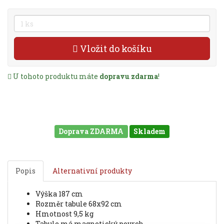
Vložit do košíku
U tohoto produktu máte
dopravu zdarma
!
Doprava ZDARMA
Skladem
Popis
Alternativní produkty
výška 187 cm
rozměr tabule 68x92 cm
hmotnost 9,5 kg
tabule má magnetický povrch