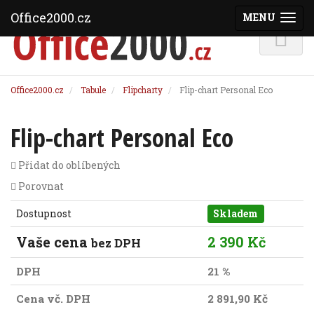
Office2000.cz
MENU
(ZOBRAZI
Office2000.cz
Tabule
Flipcharty
Flip-chart Personal Eco
Flip-chart Personal Eco
Přidat do oblíbených
Porovnat
Dostupnost
Skladem
Vaše cena
2 390 Kč
bez DPH
DPH
21 %
Cena vč. DPH
2 891,90 Kč