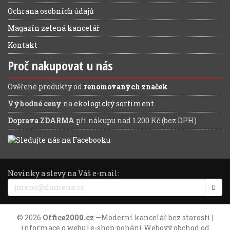
Ochrana osobních údajů
Magazín zelená kancelář
Kontakt
Proč nakupovat u nás
Ověřené produkty od
renomovaných značek
Výhodné ceny
na
ekologický sortiment
Doprava ZDARMA
při nákupu nad 1.200 Kč (bez DPH)
Novinky a slevy na Váš e-mail:
© 2026
Office2000.cz
—
Moderní kancelář bez starostí
|
informace o webu
| e-shop pohání
Webový obchod
od