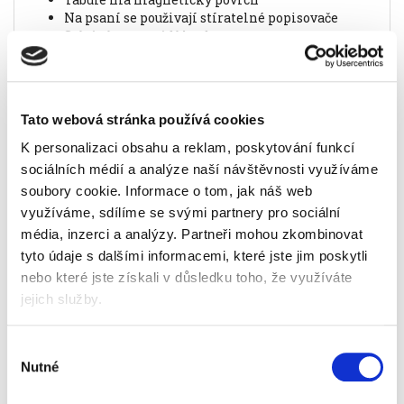
na psaní se použivají stíratelné popisovače
stírání se provádí houbou
bílá emailovaná kovová školící tabule zasazená
do šedého kovového rámu s psací plochou
prodlouženou plastovou deskou
držáky bloků jsou na dvou kovových čepech,
Tato webová stránka používá cookies
které jsou přenastavitelné na všechny obvyklé
formáty bloků
K personalizaci obsahu a reklam, poskytování funkcí
rozteč čepů je 50 cm
sociálních médií a analýze naší návštěvnosti využíváme
lišta opatřená dvěma fixačními západkami
soubory cookie.
Informace o tom, jak náš web
zabezpečuje upevnění bloku
využíváme, sdílíme se svými partnery pro sociální
na zadní straně je držadlo na přenášení
média, inzerci a analýzy.
Partneři mohou zkombinovat
křehké zboží pro přepravu
tyto údaje s dalšími informacemi, které jste jim poskytli
při převzetí zásilky vždy zkontrolujte stav obalu
nebo které jste získali v důsledku toho, že využíváte
zboží
jejich služby.
zásilku poškozenou nepřebírejte nebo
převezměte "S VÝHRADOU" a toto poškození
nechejte zaznamenat i do přepravní listiny
Výběr
Nutné
souhlasu
Informace o produktu