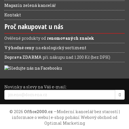
Magazín zelená kancelář
Kontakt
Proč nakupovat u nás
Ověřené produkty od
renomovaných značek
Výhodné ceny
na
ekologický sortiment
Doprava ZDARMA
při nákupu nad 1.200 Kč (bez DPH)
Novinky a slevy na Váš e-mail:
© 2026
Office2000.cz
—
Moderní kancelář bez starostí
|
informace o webu
| e-shop pohání
Webový obchod
od
Optimal Marketing