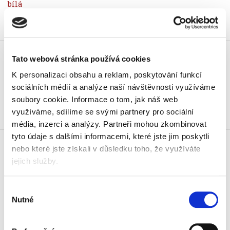
Koupit
Tabule magnetická Nobo
Tato webová stránka používá cookies
Premium Plus, 150x100 cm
3 050 Kč
K personalizaci obsahu a reklam, poskytování funkcí
3 690,50 Kč vč. DPH
sociálních médií a analýze naší návštěvnosti využíváme
soubory cookie.
Informace o tom, jak náš web
Koupit
využíváme, sdílíme se svými partnery pro sociální
média, inzerci a analýzy.
Partneři mohou zkombinovat
Tabule magnetická Nobo
tyto údaje s dalšími informacemi, které jste jim poskytli
Premium Plus, 150x100 cm,
nebo které jste získali v důsledku toho, že využíváte
jejich služby.
smaltovaná
4 210 Kč
5 094,10 Kč vč. DPH
Výběr
Nutné
souhlasu
Koupit