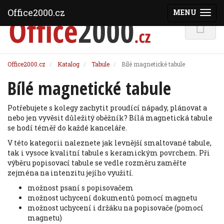
Office2000.cz
MENU
(ZOBRAZI
Office2000.cz
Katalog
Tabule
Bílé magnetické tabule
Bílé magnetické tabule
Potřebujete s kolegy zachytit proudící nápady, plánovat a
nebo jen vyvěsit důležitý oběžník? Bílá magnetická tabule
se hodí téměř do každé kanceláře.
V této kategorii naleznete jak levnější smaltované tabule,
tak i vysoce kvalitní tabule s keramickým povrchem. Při
výběru popisovací tabule se vedle rozměru zaměřte
zejména na intenzitu jejího využití.
možnost psaní s popisovačem
možnost uchycení dokumentů pomocí magnetu
možnost uchycení i držáku na popisovače (pomocí
magnetu)