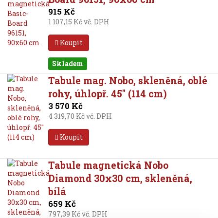
915 Kč
1 107,15 Kč vč. DPH
Koupit
Skladem
Tabule mag. Nobo, skleněná, oblé
rohy, úhlopř. 45" (114 cm)
3 570 Kč
4 319,70 Kč vč. DPH
Koupit
Tabule magnetická Nobo
Diamond 30x30 cm, skleněná,
bílá
659 Kč
797,39 Kč vč. DPH