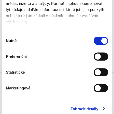
média, inzerci a analýzy.
Partneři mohou zkombinovat
Koupit
tyto údaje s dalšími informacemi, které jste jim poskytli
nebo které jste získali v důsledku toho, že využíváte
Skladem
jejich služby.
Náplň náhradní pro houbu Pilot
Wyteboard Eraser
Výběr
109 Kč
Nutné
souhlasu
131,89 Kč vč. DPH
Koupit
Preferenční
Skladem
Statistické
Podložka stolní Nobo,
46x6x15 cm, skleněná, bílá
Marketingové
739 Kč
894,19 Kč vč. DPH
Koupit
Zobrazit detaily