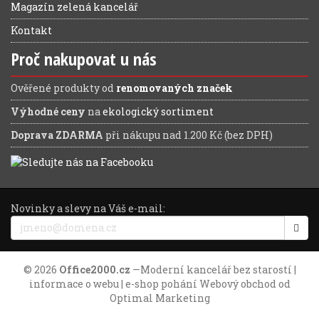
Magazín zelená kancelář
Kontakt
Proč nakupovat u nás
Ověřené produkty od
renomovaných značek
Výhodné ceny
na
ekologický sortiment
Doprava ZDARMA
při nákupu nad 1.200 Kč (bez DPH)
Novinky a slevy na Váš e-mail:
© 2026
Office2000.cz
—
Moderní kancelář bez starostí
|
informace o webu
| e-shop pohání
Webový obchod
od
Optimal Marketing