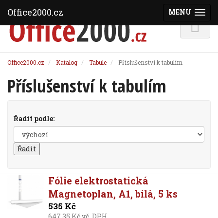
Office2000.cz
MENU
(ZOBRAZI
Office2000.cz
Katalog
Tabule
Příslušenství k tabulím
Příslušenství k tabulím
Řadit podle:
Fólie elektrostatická
Magnetoplan, A1, bílá, 5 ks
535 Kč
647,35 Kč vč. DPH