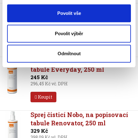
Sada rýsovací Linex BBM-S
Povolit vše
na magnetické tabule
2 490 Kč
3 012,90 Kč vč. DPH
Povolit výběr
Koupit
Odmítnout
Sprej čisticí Nobo, na popisovací
tabule Everyday, 250 ml
245 Kč
296,45 Kč vč. DPH
Koupit
Sprej čisticí Nobo, na popisovací
tabule Renovator, 250 ml
329 Kč
398,09 Kč vč. DPH