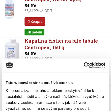
54 Kč
65,34 Kč vč. DPH
Koupit
Skladem
Kapalina čisticí na bílé tabule
Centropen, 160 g
54 Kč
65,34 Kč vč. DPH
Koupit
Skladem
Tato webová stránka používá cookies
Kapalina čisticí na bílé tabule
K personalizaci obsahu a reklam, poskytování funkcí
Logo, 250 ml
sociálních médií a analýze naší návštěvnosti využíváme
115 Kč
soubory cookie.
Informace o tom, jak náš web
139,15 Kč vč. DPH
využíváme, sdílíme se svými partnery pro sociální